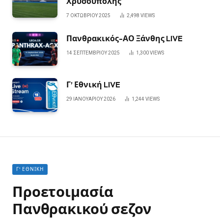
Χρυσούπολης
7 ΟΚΤΩΒΡΊΟΥ 2025
2,498
VIEWS
Πανθρακικός-ΑΟ Ξάνθης LIVE
14 ΣΕΠΤΕΜΒΡΊΟΥ 2025
1,300
VIEWS
Γ’ Εθνική LIVE
29 ΙΑΝΟΥΑΡΊΟΥ 2026
1,244
VIEWS
Γ' ΕΘΝΙΚΉ
Προετοιμασία
Πανθρακικού σεζον