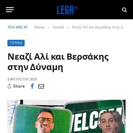
YOU ARE AT:
Home
»
Τοπικά
»
Νεαζί Αλί και Βερσάκης στην Δύναμη
ΤΟΠΙΚΆ
Νεαζί Αλί και Βερσάκης
στην Δύναμη
5 ΑΥΓΟΎΣΤΟΥ 2025
Share