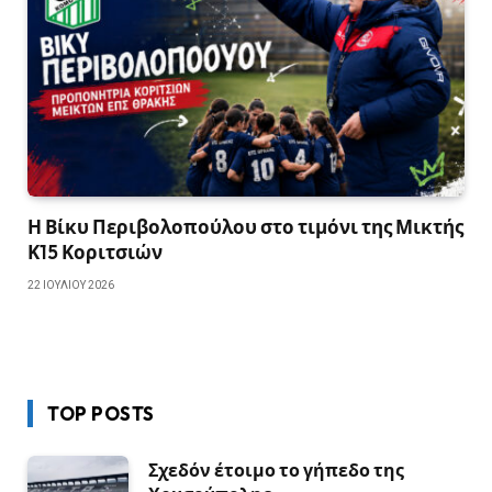
Η Βίκυ Περιβολοπούλου στο τιμόνι της Μικτής
Κ15 Κοριτσιών
22 ΙΟΥΛΊΟΥ 2026
TOP POSTS
Σχεδόν έτοιμο το γήπεδο της