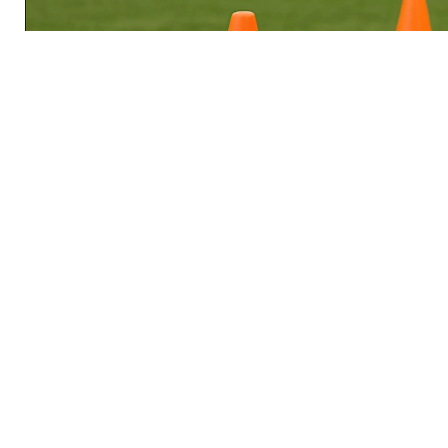
Γ' Εθνική
Πανθρακικός