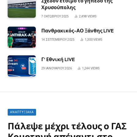
Σχεδόν έτοιμο το γήπεδο της
Χρυσούπολης
7 ΟΚΤΩΒΡΊΟΥ 2025
2,498
VIEWS
Πανθρακικός-ΑΟ Ξάνθης LIVE
14 ΣΕΠΤΕΜΒΡΊΟΥ 2025
1,300
VIEWS
Γ’ Εθνική LIVE
29 ΙΑΝΟΥΑΡΊΟΥ 2026
1,244
VIEWS
ΑΝΑΠΤΥΞΙΑΚΆ
Πάλεψε μέχρι τέλους ο ΓΑΣ
Κομοτηνή απέναντι στο