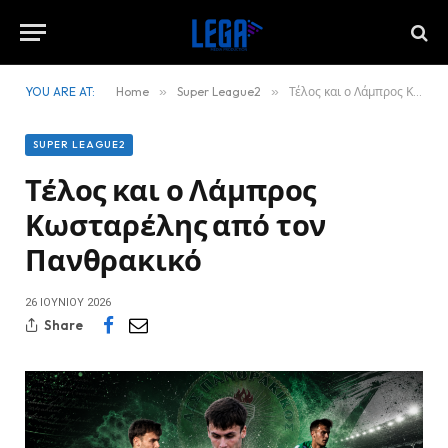
YOU ARE AT:
Home
»
Super League2
»
Τέλος και ο Λάμπρος Κωσταρέλης από τον Πανθρακικό
SUPER LEAGUE2
Τέλος και ο Λάμπρος
Κωσταρέλης από τον
Πανθρακικό
26 ΙΟΥΝΊΟΥ 2026
Share