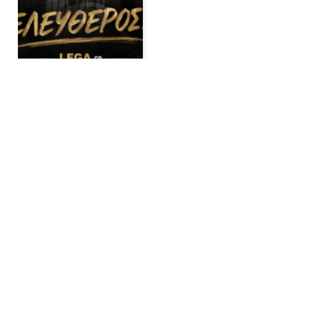
Με wild card στη National
League 1 ο Λεύκιππος
Ξάνθης
BY
ADMIN
NATIONAL LEAGUE1