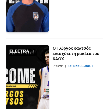
Ο Γιώργος Καλτσός
ενισχύει τη ρακέτα του
ΚΑΟΧ
BY
ADMIN
NATIONAL LEAGUE1