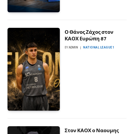
Ο Θάνος Ζάχος στον
ΚΑΟΧ Ευρώπη 87
BY
ADMIN
NATIONAL LEAGUE1
Στον ΚΑΟΧ ο Ναουμης