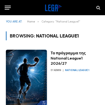
YOU ARE AT:
Home
»
Category: "National League1"
BROWSING:
NATIONAL LEAGUE1
Το πρόγραμμα της
National League1
2026/27
BY
ADMIN
NATIONAL LEAGUE1