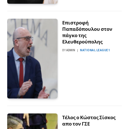
Επιστροφή
Παπαδόπουλου στον
πάγκο της
Ελευθερούπολης
BY
ADMIN
NATIONAL LEAGUE1
Τέλος ο Κώστας Σίσκος
απο τον ΓΣΕ