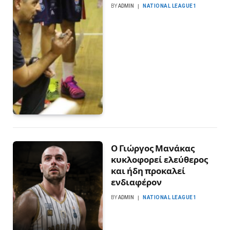
BY
ADMIN
NATIONAL LEAGUE1
Ο Γιώργος Μανάκας
κυκλοφορεί ελεύθερος
και ήδη προκαλεί
ενδιαφέρον
BY
ADMIN
NATIONAL LEAGUE1