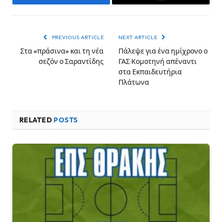
Facebook
Email
PREVIOUS ARTICLE
NEXT ARTICLE
Στα «πράσινα» και τη νέα
Πάλεψε για ένα ημίχρονο ο
σεζόν ο Σαραντίδης
ΓΑΣ Κομοτηνή απέναντι
στα Εκπαιδευτήρια
Πλάτωνα
RELATED
POSTS