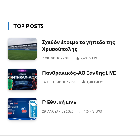
TOP POSTS
Σχεδόν έτοιμο το γήπεδο της
Χρυσούπολης
7 ΟΚΤΩΒΡΊΟΥ 2025
2,498
VIEWS
Πανθρακικός-ΑΟ Ξάνθης LIVE
14 ΣΕΠΤΕΜΒΡΊΟΥ 2025
1,300
VIEWS
Γ’ Εθνική LIVE
29 ΙΑΝΟΥΑΡΊΟΥ 2026
1,244
VIEWS