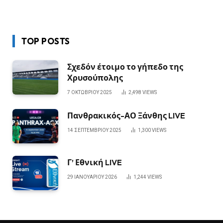
TOP POSTS
Σχεδόν έτοιμο το γήπεδο της
Χρυσούπολης
7 ΟΚΤΩΒΡΊΟΥ 2025
2,498
VIEWS
Πανθρακικός-ΑΟ Ξάνθης LIVE
14 ΣΕΠΤΕΜΒΡΊΟΥ 2025
1,300
VIEWS
Γ’ Εθνική LIVE
29 ΙΑΝΟΥΑΡΊΟΥ 2026
1,244
VIEWS