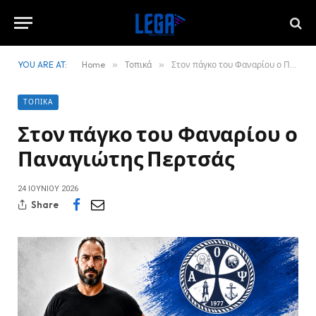
YOU ARE AT:
Home
»
Τοπικά
»
Στον πάγκο του Φαναρίου ο Παναγιώτης Περτσάς
ΤΟΠΙΚΆ
Στον πάγκο του Φαναρίου ο
Παναγιώτης Περτσάς
24 ΙΟΥΝΊΟΥ 2026
Share