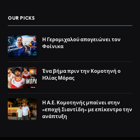
OUR PICKS
Η Γερομιχαλού απογειώνει τον
Φοίνικα
Ένα βήμα πριν την Κομοτηνή ο
Ηλίας Μόρας
Η Α.Ε. Κομοτηνής μπαίνει στην
«εποχή Σιαντίδη» με επίκεντρο την
ανάπτυξη