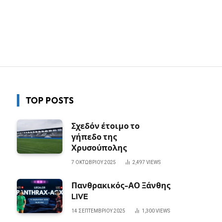
TOP POSTS
Σχεδόν έτοιμο το
γήπεδο της
Χρυσούπολης
7 ΟΚΤΩΒΡΊΟΥ 2025
2,497
VIEWS
Πανθρακικός-ΑΟ Ξάνθης
LIVE
14 ΣΕΠΤΕΜΒΡΊΟΥ 2025
1,300
VIEWS