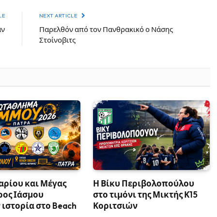
LE
NEXT ARTICLE
άν
Παρελθόν από τον Πανθρακικό ο Νάσης
Στοίνοβιτς
αρίου και Μέγας
Η Βίκυ Περιβολοπούλου
ρος Ιάσμου
στο τιμόνι της Μικτής Κ15
ιστορία στο Beach
Κοριτσιών