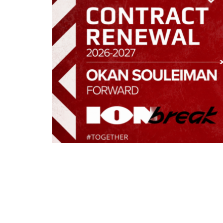
Η Διοίκηση του
Α.Ο. Ξάνθη
ανακοινώνει
αγωνιστική περίοδο 2026-2027 με τον
Ο γεννημένος το 2000 ποδοσφαιριστής
συμβόλαιο με τον
Α.Ο. Ξάνθη
το 2017,