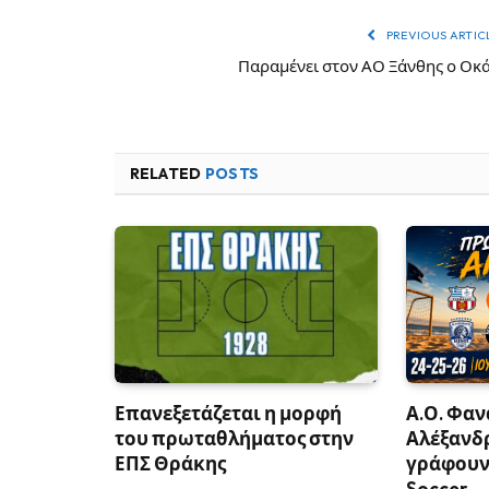
PREVIOUS ARTIC
Παραμένει στον ΑΟ Ξάνθης ο Οκ
RELATED
POSTS
Επανεξετάζεται η μορφή
Α.Ο. Φαν
του πρωταθλήματος στην
Αλέξανδ
ΕΠΣ Θράκης
γράφουν 
Soccer