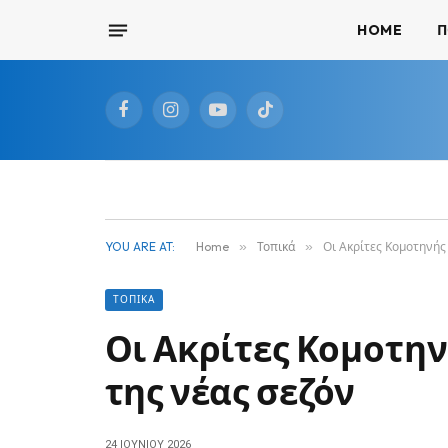
HOME
Π
Facebook
Instagram
YouTube
TikTok
YOU ARE AT:
Home
»
Τοπικά
»
Οι Ακρίτες Κομοτηνής
ΤΟΠΙΚΆ
Οι Ακρίτες Κομοτην
της νέας σεζόν
24 ΙΟΥΝΊΟΥ 2026