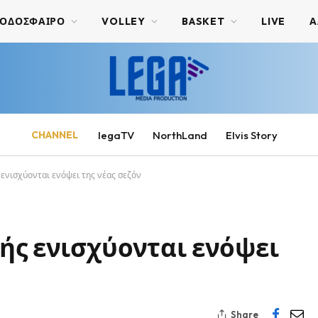
ΟΔΟΣΦΑΙΡΟ
VOLLEY
BASKET
LIVE
Α
CHANNEL
legaTV
NorthLand
Elvis Story
 ενισχύονται ενόψει της νέας σεζόν
ής ενισχύονται ενόψει
Share