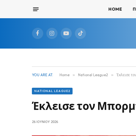
HOME
Π
Facebook
Instagram
YouTube
TikTok
YOU ARE AT:
Home
»
National League2
»
Έκλεισε το
NATIONAL LEAGUE2
Έκλεισε τον Μπορμ
26 ΙΟΥΝΊΟΥ 2026