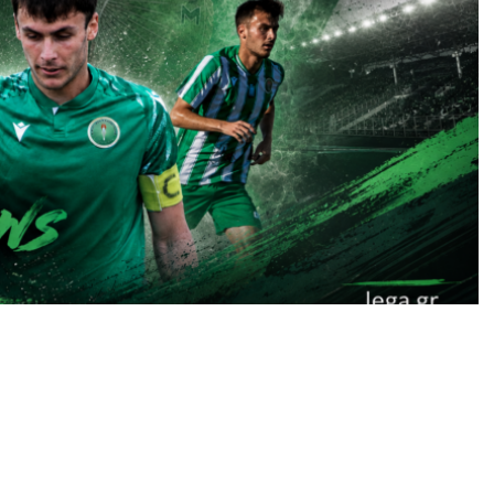
 Στοΐνοβιτς από τον
Πανθρακικό
, έρχεται ακόμη
α να είμαστε ειλικρινείς, λίγοι περίμεναν.
ριν από λίγες ημέρες πως δεν βρίσκεται στα
αγωνιστικής περιόδου, με αποτέλεσμα να