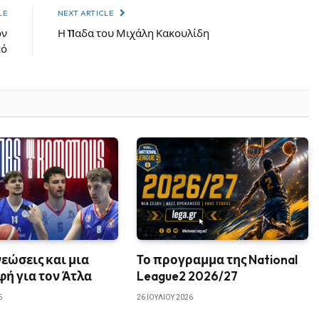
LE
NEXT ARTICLE
ον
Η 11αδα του Μιχάλη Κακουλίδη
κό
εώσεις και μια
Το προγραμμα της National
ή για τον Άτλα
League2 2026/27
6
26 ΙΟΥΛΊΟΥ 2026