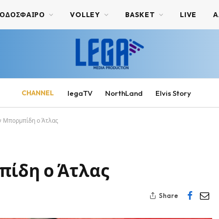
ΟΔΟΣΦΑΙΡΟ
VOLLEY
BASKET
LIVE
Α
CHANNEL
legaTV
NorthLand
Elvis Story
ν Μπορμπίδη ο Άτλας
πίδη ο Άτλας
Share