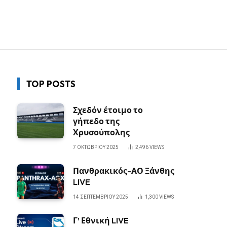
TOP POSTS
Σχεδόν έτοιμο το
γήπεδο της
Χρυσούπολης
7 ΟΚΤΩΒΡΊΟΥ 2025
2,496
VIEWS
Πανθρακικός-ΑΟ Ξάνθης
LIVE
14 ΣΕΠΤΕΜΒΡΊΟΥ 2025
1,300
VIEWS
Γ’ Εθνική LIVE