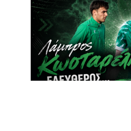
Έπειτα από την αποδέσμευση του Νάση
μία κίνηση που προκαλεί αίσθηση και, γι
Ο
Λάμπρος Κωσταρέλης
ενημερώθηκε π
πλάνα του προπονητή ενόψει της νέας 