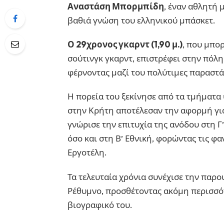
Αναστάση Μπορμπίδη
, έναν αθλητή 
βαθιά γνώση του ελληνικού μπάσκετ.
Ο 29χρονος γκαρντ (1,90 μ.)
, που μπο
σούτινγκ γκαρντ, επιστρέφει στην πόλ
φέρνοντας μαζί του πολύτιμες παραστά
Η πορεία του ξεκίνησε από τα τμήματα
στην Κρήτη αποτέλεσαν την αφορμή για 
γνώρισε την επιτυχία της ανόδου στη Γ’
όσο και στη Β’ Εθνική, φορώντας τις φ
Εργοτέλη.
Τα τελευταία χρόνια συνέχισε την παρο
Ρέθυμνο, προσθέτοντας ακόμη περισσότε
βιογραφικό του.