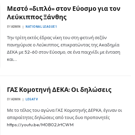
Μεστό «διπλό» στον Εύοσμο για τον
Λεύκιππος Ξάνθης
BY
ADMIN
NATIONAL LEAGUE1
Την τρίτη εκτός έδρας νίκη του στη φετινή σεζόν
πανηγύρισε ο Λεύκιππος, επικρατώντας της Ακαδημία
ΔΕΚΑ με 52-60 στον Εύοσμο, σε ένα παιχνίδι με ένταση
και…
ΓΑΣ Κομοτηνή ΔΕΚΑ: Οι δηλώσεις
BY
ADMIN
LEGATV
Με το τέλος του αγώνα ΓΑΣ Κομοτηνής ΔΕΡΚΑ, έγιναν οι
απαραίτητες δηλώσεις από τους δυο προπονητές
https://youtu.be/M0B02JrtCWM