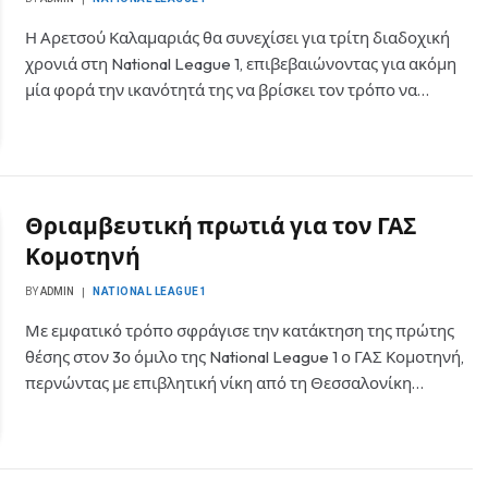
Η Αρετσού Καλαμαριάς θα συνεχίσει για τρίτη διαδοχική
χρονιά στη National League 1, επιβεβαιώνοντας για ακόμη
μία φορά την ικανότητά της να βρίσκει τον τρόπο να…
Θριαμβευτική πρωτιά για τον ΓΑΣ
Κομοτηνή
BY
ADMIN
NATIONAL LEAGUE1
Με εμφατικό τρόπο σφράγισε την κατάκτηση της πρώτης
θέσης στον 3ο όμιλο της National League 1 ο ΓΑΣ Κομοτηνή,
περνώντας με επιβλητική νίκη από τη Θεσσαλονίκη…