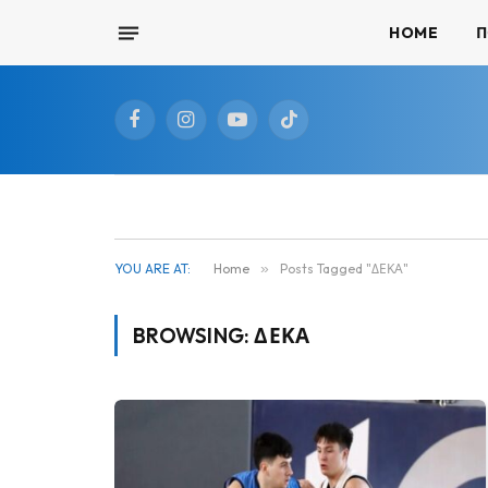
HOME
Π
Facebook
Instagram
YouTube
TikTok
YOU ARE AT:
Home
»
Posts Tagged "ΔΕΚΑ"
BROWSING:
ΔΕΚΑ