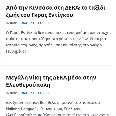
Από την Κινσάσα στη ΔΕΚΑ: το ταξίδι
ζωής του Γκρας Εντίγκου
BY
ADMIN
NATIONAL LEAGUE1
Ο Γκρας Εντίγκου δεν είναι απλώς ένας ακόμη ταλαντούχος
παίκτης που προστέθηκε στο ρόστερ της ΔΕΚΑ. Είναι μια
ιστορία επιμονής, προσήλωσης και πίστης στο όνειρο.
Γεννημένος…
Μεγάλη νίκη της ΔΕΚΑ μέσα στην
Ελευθερούπολη
BY
ADMIN
NATIONAL LEAGUE1
Δεν ξεκίνησε όπως θα ήθελε τη φετινή του πορεία στη
National League 1 ο Γυμναστικός Σύλλογος
Ελευθερούπολης, καθώς γνώρισε την ήττα στη Γεωργιανή