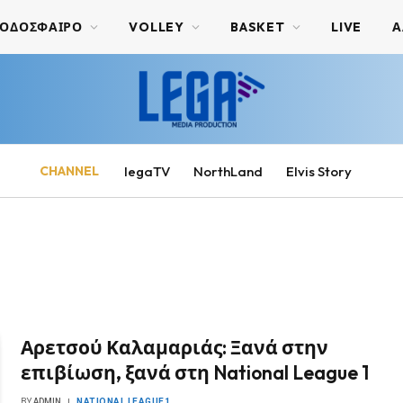
ΟΔΟΣΦΑΙΡΟ
VOLLEY
BASKET
LIVE
Α
CHANNEL
legaTV
NorthLand
Elvis Story
Αρετσού Καλαμαριάς: Ξανά στην
επιβίωση, ξανά στη National League 1
BY
ADMIN
NATIONAL LEAGUE1