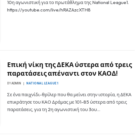
10η αγωνιστική για το πρωτάθλημα της National League1.
https://youtube.com/live/hRAZAzcXTH8
Επική νίκη της ΔΕΚΑ ύστερα από τρεις
παρατάσεις απέναντι στον ΚΑΟΔ!
BY
ADMIN
NATIONAL LEAGUE1
Σε ένα παιχνίδι-θρίλερ που θα μείνει στην ιστορία, η ΔΕΚΑ
επικράτησε του ΚΑΟ Δράμας με 101-85 ύστερα από τρεις
παρατάσεις, για τη 2η αγωνιστική του 3ου…