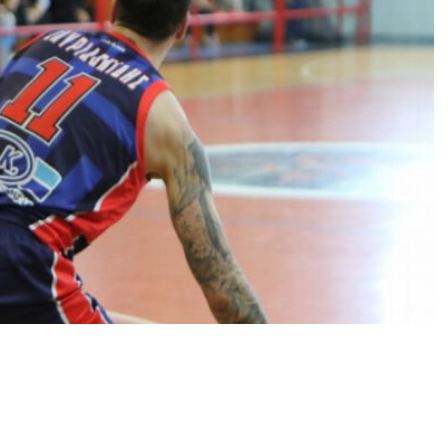
ς και Ελευθερούπολη ξεχώρισε για την ένταση και
Καβάλας να ολοκληρώνει μια εντυπωσιακή
-2, κατάφερε να επικρατήσει με 75-65 και να πάρει