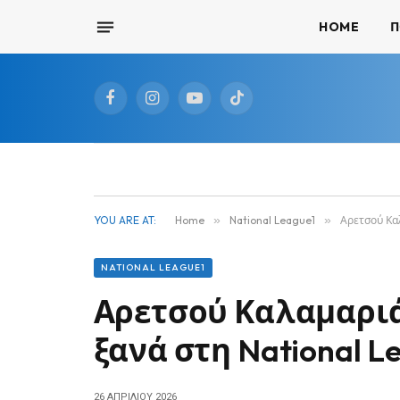
HOME
Π
Facebook
Instagram
YouTube
TikTok
YOU ARE AT:
Home
»
National League1
»
Αρετσού Καλ
NATIONAL LEAGUE1
Αρετσού Καλαμαριά
ξανά στη National Le
26 ΑΠΡΙΛΊΟΥ 2026