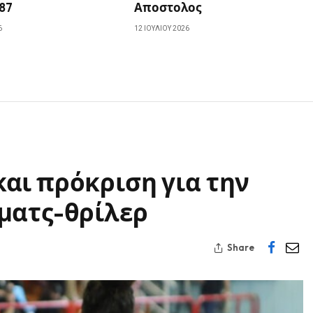
87
Αποστολος
6
12 ΙΟΥΛΊΟΥ 2026
αι πρόκριση για την
ματς-θρίλερ
Share