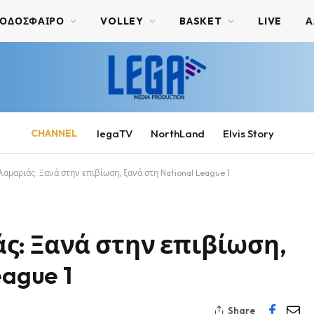
ΟΔΟΣΦΑΙΡΟ
VOLLEY
BASKET
LIVE
Α
CHANNEL
legaTV
NorthLand
Elvis Story
αμαριάς: Ξανά στην επιβίωση, ξανά στη National League 1
ς: Ξανά στην επιβίωση,
ague 1
Share