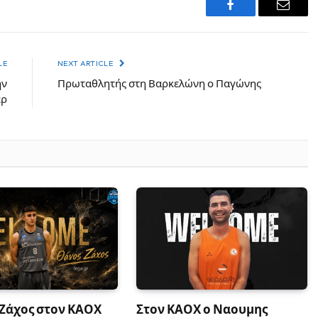
Facebook
Email
LE
NEXT ARTICLE
ην
Πρωταθλητής στη Βαρκελώνη ο Παγώνης
ερ
 Ζάχος στον ΚΑΟΧ
Στον ΚΑΟΧ ο Ναουμης