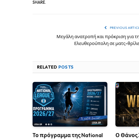
SHARE.
PREVIOUS ARTIC
Μεγάλη ανατροπή και πρόκριση για τ
Ελευθερούπολη σε ματς-θρίλ
RELATED
POSTS
Το πρόγραμμα της National
Ο Θάνος