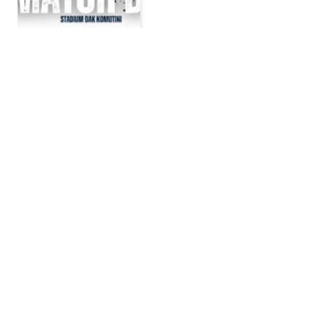
Μακεδονικός-Ελπίς
Αμπελοκήπων 3-0
BY
ADMIN
LEGATV