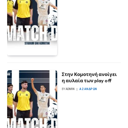
Στην Κομοτηνή ανοίγει
η αυλαία των play off
BY
ADMIN
Α2 ΑΝΔΡΏΝ