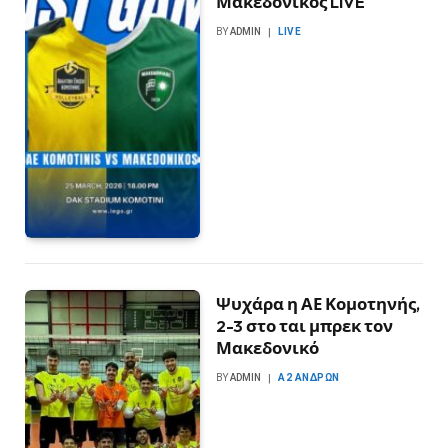
Μακεδονικός LIVE
BY
ADMIN
LIVE
Ψυχάρα η ΑΕ Κομοτηνής,
2-3 στο ται μπρεκ τον
Μακεδονικό
BY
ADMIN
Α2 ΑΝΔΡΏΝ