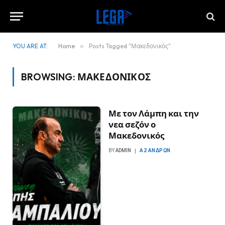
YOU ARE AT:
Home
»
Posts Tagged "Μακεδονικός"
BROWSING:
ΜΑΚΕΔΟΝΙΚΌΣ
Με τον Λάμπη και την
νεα σεζόν ο
Μακεδονικός
BY
ADMIN
Α2 ΑΝΔΡΏΝ