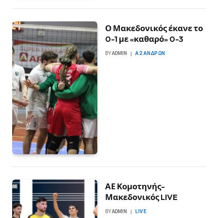
Ο Μακεδονικός έκανε το
0-1 με «καθαρό» 0-3
BY
ADMIN
Α2 ΑΝΔΡΏΝ
ΑΕ Κομοτηνής-
Μακεδονικός LIVE
BY
ADMIN
LIVE