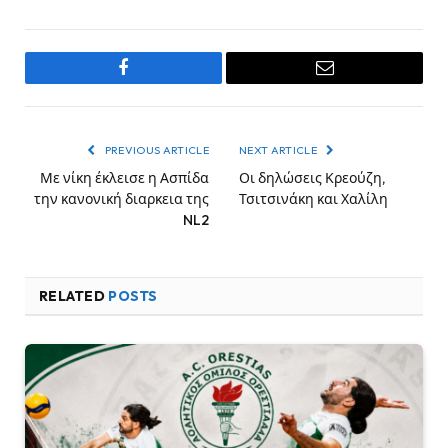
Facebook
Email
PREVIOUS ARTICLE
NEXT ARTICLE
Με νίκη έκλεισε η Ασπίδα
Οι δηλώσεις Κρεούζη,
την κανονική διαρκεια της
Τσιτσινάκη και Χαλίλη
NL2
RELATED
POSTS