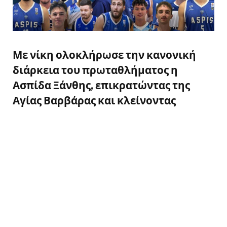
Με νίκη ολοκλήρωσε την κανονική
διάρκεια του πρωταθλήματος η
Ασπίδα Ξάνθης, επικρατώντας της
Αγίας Βαρβάρας και κλείνοντας
ιδανικά την πρώτη φάση της National
League 2.
Η ομάδα του Νίκου Δώδου παρουσίασε
σταθερότητα και συγκέντρωση, εξασφαλίζοντας
ένα θετικό αποτέλεσμα που της δίνει ψυχολογία
ενόψει των play offs, όπου θα αντιμετωπίσει την
Προσοτσάνη. Από την άλλη πλευρά, η ομάδα της
Καβάλας, μετά την ήττα της, οδηγείται στα play