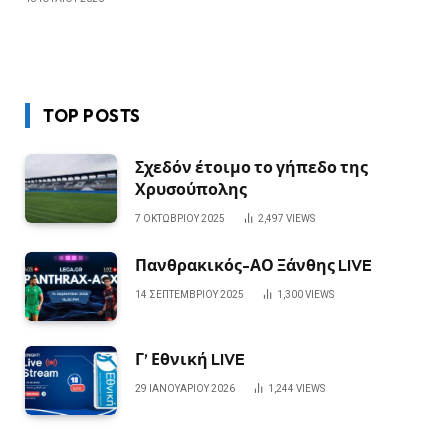
TOP POSTS
Σχεδόν έτοιμο το γήπεδο της
Χρυσούπολης
7 ΟΚΤΩΒΡΊΟΥ 2025
2,497
VIEWS
Πανθρακικός-ΑΟ Ξάνθης LIVE
14 ΣΕΠΤΕΜΒΡΊΟΥ 2025
1,300
VIEWS
Γ’ Εθνική LIVE
29 ΙΑΝΟΥΑΡΊΟΥ 2026
1,244
VIEWS