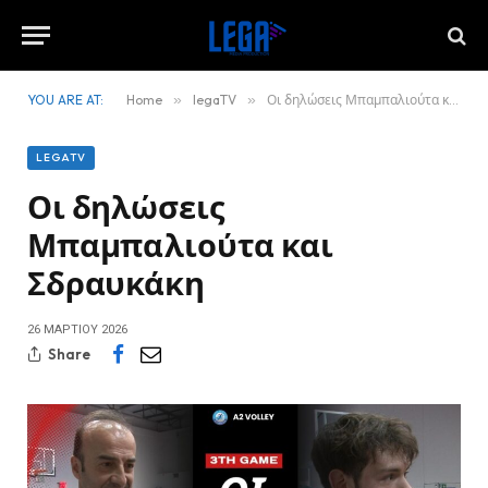
YOU ARE AT:
Home
»
legaTV
»
Οι δηλώσεις Μπαμπαλιούτα και Σδραυκάκη
LEGATV
Οι δηλώσεις
Μπαμπαλιούτα και
Σδραυκάκη
26 ΜΑΡΤΊΟΥ 2026
Share