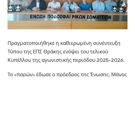
Πραγματοποιήθηκε η καθιερωμένη συνέντευξη
Τύπου της
ΕΠΣ Θράκης
ενόψει του τελικού
Κυπέλλου της αγωνιστικής περιόδου 2025-2026.
Το «παρών» έδωσε ο πρόεδρος της Ένωσης,
Μάνος
Γαβριηλίδης
, μαζί με τους προέδρους των δύο
φιναλίστ ομάδων,
Χαλίλολου Οκάν
από τη
Δύναμη
Αμαράντα
και
Γκιρετλι Ναζίμ
από τον
Μέγας
Αλέξανδρος Ιάσμου
.
Παρόντες ήταν επίσης οι δύο προπονητές των
ομάδων,
Γιώργος Μυστρίδης
και
Βλάσης Καζάκης
,