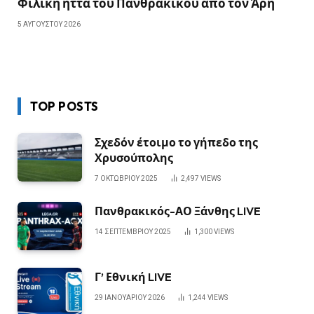
Φιλική ήττα του Πανθρακικού απο τον Άρη
5 ΑΥΓΟΎΣΤΟΥ 2026
TOP POSTS
Σχεδόν έτοιμο το γήπεδο της
Χρυσούπολης
7 ΟΚΤΩΒΡΊΟΥ 2025
2,497
VIEWS
Πανθρακικός-ΑΟ Ξάνθης LIVE
14 ΣΕΠΤΕΜΒΡΊΟΥ 2025
1,300
VIEWS
Γ’ Εθνική LIVE
29 ΙΑΝΟΥΑΡΊΟΥ 2026
1,244
VIEWS