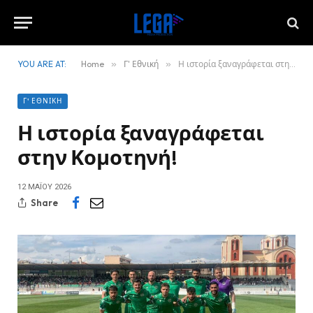
YOU ARE AT:
Home
»
Γ' Εθνική
»
Η ιστορία ξαναγράφεται στην Κομοτηνή!
Γ' ΕΘΝΙΚΉ
Η ιστορία ξαναγράφεται
στην Κομοτηνή!
12 ΜΑΪ́ΟΥ 2026
Share