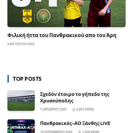
Φιλική ήττα του Πανθρακικού απο τον Άρη
5 ΑΥΓΟΎΣΤΟΥ 2026
TOP POSTS
Σχεδόν έτοιμο το γήπεδο της
Χρυσούπολης
7 ΟΚΤΩΒΡΊΟΥ 2025
2,497
VIEWS
Πανθρακικός-ΑΟ Ξάνθης LIVE
14 ΣΕΠΤΕΜΒΡΊΟΥ 2025
1,300
VIEWS