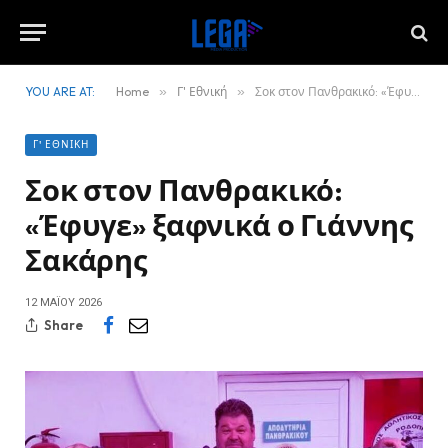
YOU ARE AT:
Home
»
Γ' Εθνική
»
Σοκ στον Πανθρακικό: «Έφυγε» ξαφνικά ο Γιάννης Σακάρης
Γ' ΕΘΝΙΚΉ
Σοκ στον Πανθρακικό:
«Έφυγε» ξαφνικά ο Γιάννης
Σακάρης
12 ΜΑΪ́ΟΥ 2026
Share