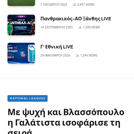
7 ΟΚΤΩΒΡΊΟΥ 2025
2,497
VIEWS
Πανθρακικός-ΑΟ Ξάνθης LIVE
14 ΣΕΠΤΕΜΒΡΊΟΥ 2025
1,300
VIEWS
Γ’ Εθνική LIVE
29 ΙΑΝΟΥΑΡΊΟΥ 2026
1,244
VIEWS
NATIONAL LEAGUE2
Με ψυχή και Βλασσόπουλο
η Γαλάτιστα ισοφάρισε τη
σειρά