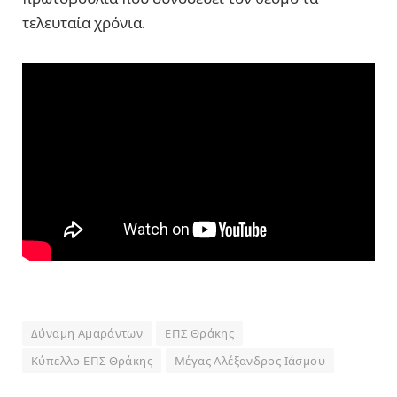
τελευταία χρόνια.
Δύναμη Αμαράντων
ΕΠΣ Θράκης
Κύπελλο ΕΠΣ Θράκης
Μέγας Αλέξανδρος Ιάσμου