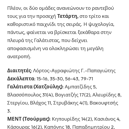
Πλέον, οι δύο ομάδες ανανεώνουν το ραντεβού
τους για την προσεχή
Τετάρτη,
στο τρίτο και
καθοριστικό παιχνίδι της σειράς. Η ψυχολογία,
πάντως, φαίνεται να βρίσκεται ξεκάθαρα στην
πλευρά της Γαλάτιστας, που δείχνει
αποφασισμένη να ολοκληρώσει τη μεγάλη
ανατροπή.
Διαιτητές
: Λόρτος-Αγραφιώτης Γ.-Παπαγιώτης
Δεκάλεπτα
: 15-16, 35-30, 56-43, 79-71
Γαλάτιστα (Χατζούλης)
: Αμπατζίδης 5,
Βλασσόπουλος 31(4), Βογιατζής 17(2), Αλευρίδης 8,
Στεργίου, Βλάχος 11, Στρυβάκης 4(1), Βακουφτσής
3.
ΜΕΝΤ (Τσούρμας)
: Κηπουρίδης 14(2), Κασιάνος 4,
Κάσουρας 16(2), Καπόνης 18, Παπαδημητρίου 2,