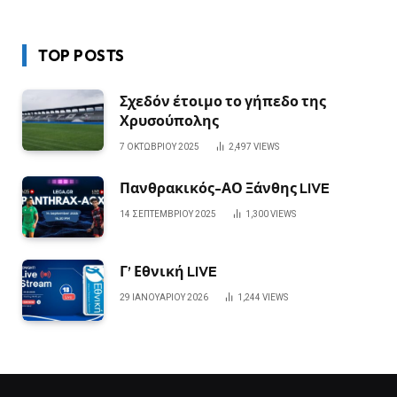
TOP POSTS
Σχεδόν έτοιμο το γήπεδο της
Χρυσούπολης
7 ΟΚΤΩΒΡΊΟΥ 2025
2,497
VIEWS
Πανθρακικός-ΑΟ Ξάνθης LIVE
14 ΣΕΠΤΕΜΒΡΊΟΥ 2025
1,300
VIEWS
Γ’ Εθνική LIVE
29 ΙΑΝΟΥΑΡΊΟΥ 2026
1,244
VIEWS