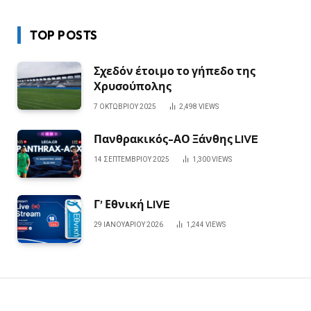
TOP POSTS
Σχεδόν έτοιμο το γήπεδο της
Χρυσούπολης
7 ΟΚΤΩΒΡΊΟΥ 2025
2,498
VIEWS
Πανθρακικός-ΑΟ Ξάνθης LIVE
14 ΣΕΠΤΕΜΒΡΊΟΥ 2025
1,300
VIEWS
Γ’ Εθνική LIVE
29 ΙΑΝΟΥΑΡΊΟΥ 2026
1,244
VIEWS