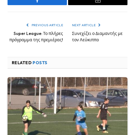
Facebook
Email
PREVIOUS ARTICLE
NEXT ARTICLE
Super League: Το πλήρες
Συνεχίζει ο Διαμαντής με
πρόγραμμα της πρεμιέρας!
τον Λεύκιππο
RELATED
POSTS