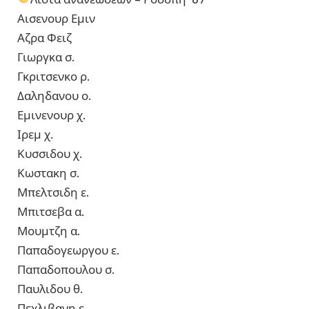
Αισενουρ Εμιν
Αζρα Φειζ
Γιωργκα σ.
Γκριτσενκο ρ.
Δαληδανου ο.
Εμινενουρ χ.
Ιρεμ χ.
Κυσσιδου χ.
Κωστακη σ.
Μπελτσιδη ε.
Μπιτσεβα α.
Μουμτζη α.
Παπαδογεωργου ε.
Παπαδοπουλου σ.
Παυλιδου θ.
Πεχλιβανη ε.