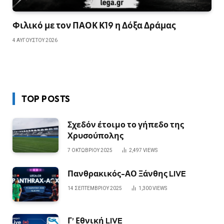
Φιλικό με τον ΠΑΟΚ Κ19 η Δόξα Δράμας
4 ΑΥΓΟΎΣΤΟΥ 2026
TOP POSTS
Σχεδόν έτοιμο το γήπεδο της
Χρυσούπολης
7 ΟΚΤΩΒΡΊΟΥ 2025
2,497
VIEWS
Πανθρακικός-ΑΟ Ξάνθης LIVE
14 ΣΕΠΤΕΜΒΡΊΟΥ 2025
1,300
VIEWS
Γ’ Εθνική LIVE