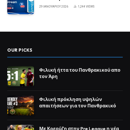
29 ΙΑΝΟΥΑΡΊΟΥ 2026
1,244
VIEWS
OUR PICKS
Φιλική ήττα του Πανθρακικού απο
τον Άρη
Φιλική πρόκληση υψηλών
απαιτήσεων για τον Πανθρακικό
Με Κρεούζη στην Pre League η νέα