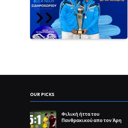
OUR PICKS
Φιλική ήττα του
Πανθρακικού απο τον Άρη