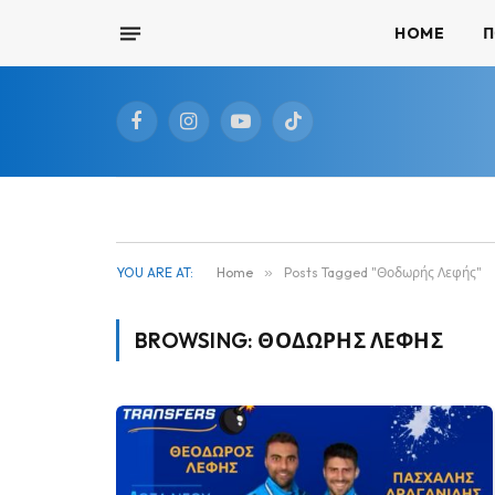
HOME
Π
Facebook
Instagram
YouTube
TikTok
YOU ARE AT:
Home
»
Posts Tagged "Θοδωρής Λεφής"
BROWSING:
ΘΟΔΩΡΉΣ ΛΕΦΉΣ