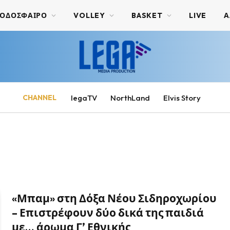
ΟΔΟΣΦΑΙΡΟ
VOLLEY
BASKET
LIVE
Α
CHANNEL
legaTV
NorthLand
Elvis Story
«Μπαμ» στη Δόξα Νέου Σιδηροχωρίου
– Επιστρέφουν δύο δικά της παιδιά
με… άρωμα Γ’ Εθνικής