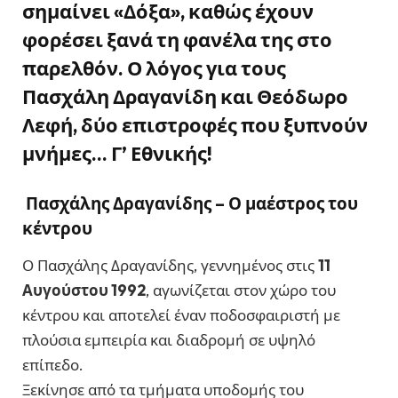
σημαίνει «Δόξα», καθώς έχουν
φορέσει ξανά τη φανέλα της στο
παρελθόν. Ο λόγος για τους
Πασχάλη Δραγανίδη
και
Θεόδωρο
Λεφή
, δύο επιστροφές που ξυπνούν
μνήμες… Γ’ Εθνικής!
Πασχάλης Δραγανίδης – Ο μαέστρος του
κέντρου
Ο Πασχάλης Δραγανίδης, γεννημένος στις
11
Αυγούστου 1992
, αγωνίζεται στον χώρο του
κέντρου και αποτελεί έναν ποδοσφαιριστή με
πλούσια εμπειρία και διαδρομή σε υψηλό
επίπεδο.
Ξεκίνησε από τα τμήματα υποδομής του