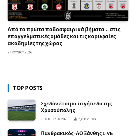
Από τα πρώτα ποδοσφαιρικά βήματα… στις
επαγγελματικές ομάδες και τις κορυφαίες
ακαδημίες της χώρας
27 ΙΟΥΝΊΟΥ 2026
TOP POSTS
Σχεδόν έτοιμο το γήπεδο της
Χρυσούπολης
7 ΟΚΤΩΒΡΊΟΥ 2025
2,498
VIEWS
Πανθρακικός-ΑΟ Ξάνθης LIVE