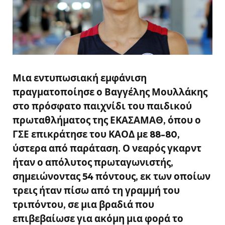
Μια εντυπωσιακή εμφάνιση
πραγματοποίησε ο Βαγγέλης Μουλλάκης
στο πρόσφατο παιχνίδι του παιδικού
πρωταθλήματος της ΕΚΑΣΑΜΑΘ, όπου ο
ΓΣΕ επικράτησε του ΚΑΟΔ με 88-80,
ύστερα από παράταση. Ο νεαρός γκαρντ
ήταν ο απόλυτος πρωταγωνιστής,
σημειώνοντας 54 πόντους, εκ των οποίων
τρεις ήταν πίσω από τη γραμμή του
τριπόντου, σε μια βραδιά που
επιβεβαίωσε για ακόμη μια φορά το