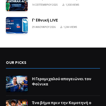
14 ΣΕΠΤΕΜΒΡΊΟΥ 2025
1,300
VIEWS
Γ’ Εθνική LIVE
29 ΙΑΝΟΥΑΡΊΟΥ 2026
1,244
VIEWS
OUR PICKS
Η Γερομιχαλού απογειώνει τον
Φοίνικα
Ένα βήμα πριν την Κομοτηνή ο