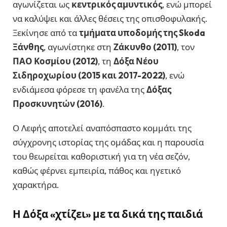
αγωνίζεται ως
κεντρικός αμυντικός
, ενώ μπορεί
να καλύψει και άλλες θέσεις της οπισθοφυλακής.
Ξεκίνησε από τα
τμήματα υποδομής της Skoda
Ξάνθης
, αγωνίστηκε στη
Ζάκυνθο (2011)
, τον
ΠΑΟ Κοσμίου (2012)
, τη
Δόξα Νέου
Σιδηροχωρίου (2015 και 2017-2022)
, ενώ
ενδιάμεσα φόρεσε τη φανέλα της
Δόξας
Προσκυνητών (2016)
.
Ο Λεφής αποτελεί αναπόσπαστο κομμάτι της
σύγχρονης ιστορίας της ομάδας και η παρουσία
του θεωρείται καθοριστική για τη νέα σεζόν,
καθώς φέρνει εμπειρία, πάθος και ηγετικό
χαρακτήρα.
Η Δόξα «χτίζει» με τα δικά της παιδιά