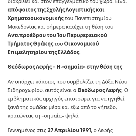
διακριθεί και στον επαγγελματικό του χώρο. Είναι
απόφοιτος της Σχολής Λογιστικής και
Χρηματοοικονομικής
του Πανεπιστημίου
Μακεδονίας και σήμερα κατέχει τη θέση του
Αντιπροέδρου του 1ου Περιφερειακού
Τμήματος Θράκης
του
Οικονομικού
Επιμελητηρίου της Ελλάδος
.
Θεόδωρος Λεφής – Η «σημαία» στην θέση της
Αν υπάρχει κάποιος που συμβολίζει τη Δόξα Νέου
Σιδηροχωρίου, αυτός είναι ο
Θεόδωρος Λεφής
. Ο
εμβληματικός αρχηγός επιστρέφει για να ηγηθεί
ξανά της ομάδας μέσα και έξω από το γήπεδο,
κρατώντας τη «σημαία» ψηλά.
Γεννημένος στις
27 Απριλίου 1991
, ο Λεφής