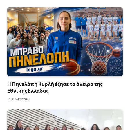
Η Πηνελόπη Κυρλή έζησε το όνειρο της
Εθνικής Ελλάδας
12 ΙΟΥΛΊΟΥ 2026