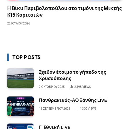
Η Βίκυ Περιβολοπούλου στο τιμόνι της Μικτής
Κ15 Κοριτσιών
22 ΙΟΥΛΊΟΥ 2026
TOP POSTS
Σχεδόν έτοιμο το γήπεδο της
Χρυσούπολης
7 ΟΚΤΩΒΡΊΟΥ 2025
2,498
VIEWS
Πανθρακικός-ΑΟ Ξάνθης LIVE
14 ΣΕΠΤΕΜΒΡΊΟΥ 2025
1,300
VIEWS
Γ’ Εθνική LIVE