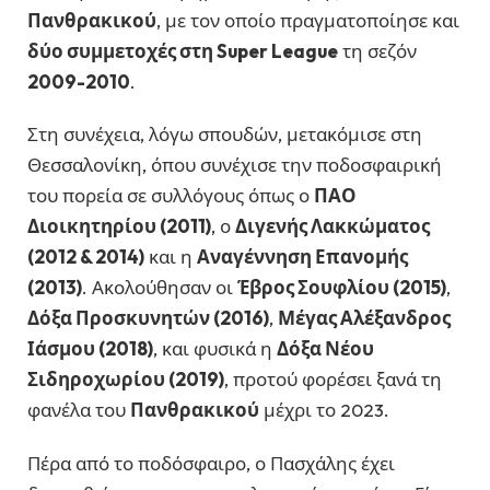
Πανθρακικού
, με τον οποίο πραγματοποίησε και
δύο συμμετοχές στη Super League
τη σεζόν
2009-2010
.
Στη συνέχεια, λόγω σπουδών, μετακόμισε στη
Θεσσαλονίκη, όπου συνέχισε την ποδοσφαιρική
του πορεία σε συλλόγους όπως ο
ΠΑΟ
Διοικητηρίου (2011)
, ο
Διγενής Λακκώματος
(2012 & 2014)
και η
Αναγέννηση Επανομής
(2013)
. Ακολούθησαν οι
Έβρος Σουφλίου (2015)
,
Δόξα Προσκυνητών (2016)
,
Μέγας Αλέξανδρος
Ιάσμου (2018)
, και φυσικά η
Δόξα Νέου
Σιδηροχωρίου (2019)
, προτού φορέσει ξανά τη
φανέλα του
Πανθρακικού
μέχρι το 2023.
Πέρα από το ποδόσφαιρο, ο Πασχάλης έχει