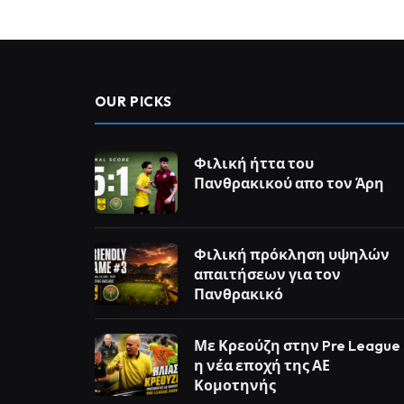
OUR PICKS
Φιλική ήττα του
Πανθρακικού απο τον Άρη
Φιλική πρόκληση υψηλών
απαιτήσεων για τον
Πανθρακικό
Με Κρεούζη στην Pre League
η νέα εποχή της ΑΕ
Κομοτηνής