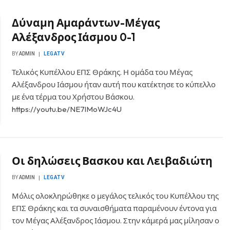
Δύναμη Αμαράντων-Μέγας
Αλέξανδρος Ιάσμου 0-1
BY
ADMIN
LEGATV
Τελικός Κυπέλλου ΕΠΣ Θράκης. Η ομάδα του Μέγας
Αλέξανδρου Ιάσμου ήταν αυτή που κατέκτησε το κύπελλο
με ένα τέρμα του Χρήστου Βάσκου.
https://youtu.be/NE7lMoWJc4U
Οι δηλώσεις Βασκου και Λειβαδιώτη
BY
ADMIN
LEGATV
Μόλις ολοκληρώθηκε ο μεγάλος τελικός του Κυπέλλου της
ΕΠΣ Θράκης και τα συναισθήματα παραμένουν έντονα για
τον Μέγας Αλέξανδρος Ιάσμου. Στην κάμερά μας μίλησαν ο