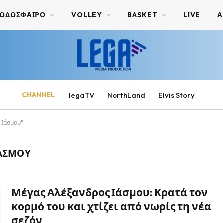
ΟΔΟΣΦΑΙΡΟ
VOLLEY
BASKET
LIVE
Α
CHANNEL
legaTV
NorthLand
Elvis Story
 Ιάσμου"
ΙΆΣΜΟΥ
Μέγας Αλέξανδρος Ιάσμου: Κρατά τον
κορμό του και χτίζει από νωρίς τη νέα
σεζόν