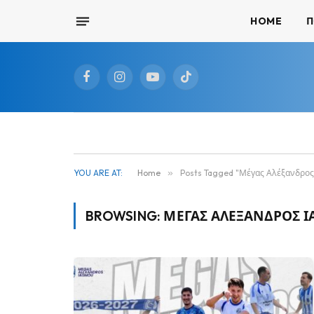
HOME
Π
Facebook
Instagram
YouTube
TikTok
YOU ARE AT:
Home
»
Posts Tagged "Μέγας Αλέξανδρος
BROWSING:
ΜΈΓΑΣ ΑΛΈΞΑΝΔΡΟΣ 