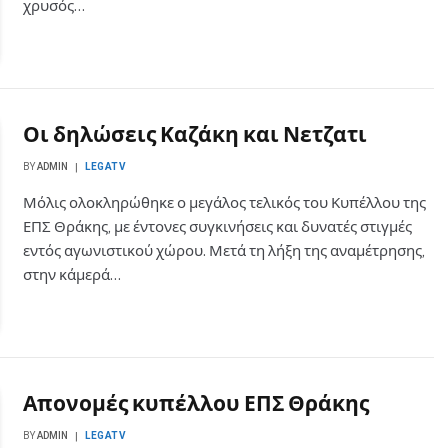
χρυσός…
Οι δηλώσεις Καζάκη και Νετζατι
BY
ADMIN
LEGATV
Μόλις ολοκληρώθηκε ο μεγάλος τελικός του Κυπέλλου της
ΕΠΣ Θράκης, με έντονες συγκινήσεις και δυνατές στιγμές
εντός αγωνιστικού χώρου. Μετά τη λήξη της αναμέτρησης,
στην κάμερά…
Απονομές κυπέλλου ΕΠΣ Θράκης
BY
ADMIN
LEGATV