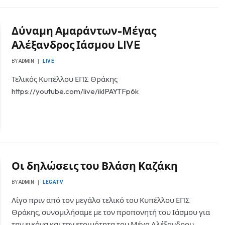
Δύναμη Αμαράντων-Μέγας
Αλέξανδρος Ιάσμου LIVE
BY
ADMIN
LIVE
Τελικός Κυπέλλου ΕΠΣ Θράκης
https://youtube.com/live/iklPAYTFp6k
Οι δηλώσεις του Βλάση Καζάκη
BY
ADMIN
LEGATV
Λίγο πριν από τον μεγάλο τελικό του Κυπέλλου ΕΠΣ
Θράκης, συνομιλήσαμε με τον προπονητή του Ιάσμου για
την εικόνα και την ετοιμότητα του Μέγα Αλέξανδρου