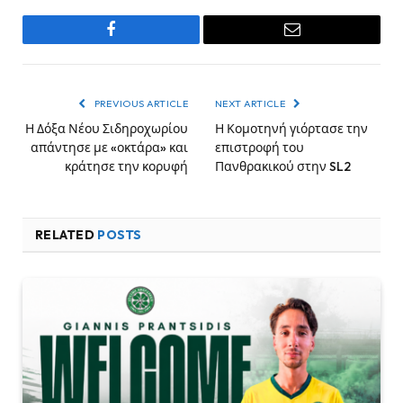
Facebook
Email
PREVIOUS ARTICLE
NEXT ARTICLE
Η Δόξα Νέου Σιδηροχωρίου
Η Κομοτηνή γιόρτασε την
απάντησε με «οκτάρα» και
επιστροφή του
κράτησε την κορυφή
Πανθρακικού στην SL2
RELATED
POSTS