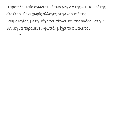
Η προτελευταία αγωνιστική των play off της Α’ ΕΠΣ Θράκης
ολοκληρώθηκε χωρίς αλλαγές στην κορυφή της
βαθμολογίας, με τη μάχη του τίτλου και της ανόδου στη Γ’
Εθνική να παραμένει «φωτιά» μέχρι το φινάλε του
πρωταθλήματος.
Η
Δόξα Νέου Σιδηροχωρίου
έστειλε ηχηρό
μήνυμα τίτλου, περνώντας με εμφατικό τρόπο
από μια δύσκολη έδρα. Η ομάδα του Σύρου
Κουτσογιάννη συνέτριψε εκτός έδρας την
ΑΠΣ
Φιλία
με 0-8, βάζοντας τέλος στα σχόλια που
δημιουργήθηκαν μετά τα πρόσφατα ατυχή
αποτελέσματα και αποδεικνύοντας πως παραμένει
το μεγάλο φαβορί για την κορυφή.
Την ίδια ώρα, ο
Μέγας Αλέξανδρος Ιάσμου