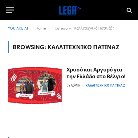
YOU ARE AT:
Home
»
Category: "Καλλιτεχνικό Πατινάζ"
BROWSING:
ΚΑΛΛΙΤΕΧΝΙΚΌ ΠΑΤΙΝΆΖ
Χρυσό και Αργυρό για
την Ελλάδα στο Βέλγιο!
BY
ADMIN
ΚΑΛΛΙΤΕΧΝΙΚΌ ΠΑΤΙΝΆΖ