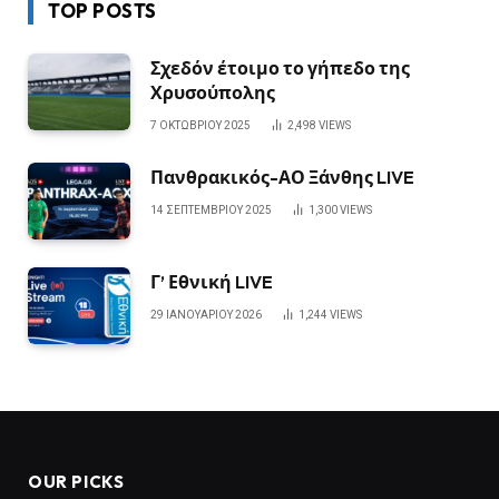
TOP POSTS
Σχεδόν έτοιμο το γήπεδο της
Χρυσούπολης
7 ΟΚΤΩΒΡΊΟΥ 2025
2,498
VIEWS
Πανθρακικός-ΑΟ Ξάνθης LIVE
14 ΣΕΠΤΕΜΒΡΊΟΥ 2025
1,300
VIEWS
Γ’ Εθνική LIVE
29 ΙΑΝΟΥΑΡΊΟΥ 2026
1,244
VIEWS
OUR PICKS