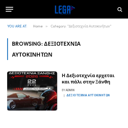
YOU ARE AT:
Home
»
Category: "Δεξιοτεχνία Αυτοκινήτων"
BROWSING:
ΔΕΞΙΟΤΕΧΝΊΑ
ΑΥΤΟΚΙΝΉΤΩΝ
Η Δεξιοτεχνία ερχεται
και πάλι στην Ξάνθη
BY
ADMIN
ΔΕΞΙΟΤΕΧΝΊΑ ΑΥΤΟΚΙΝΉΤΩΝ