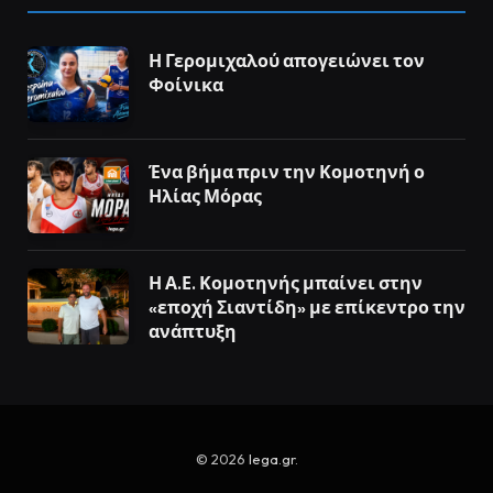
Η Γερομιχαλού απογειώνει τον
Φοίνικα
Ένα βήμα πριν την Κομοτηνή ο
Ηλίας Μόρας
Η Α.Ε. Κομοτηνής μπαίνει στην
«εποχή Σιαντίδη» με επίκεντρο την
ανάπτυξη
© 2026
lega.gr
.