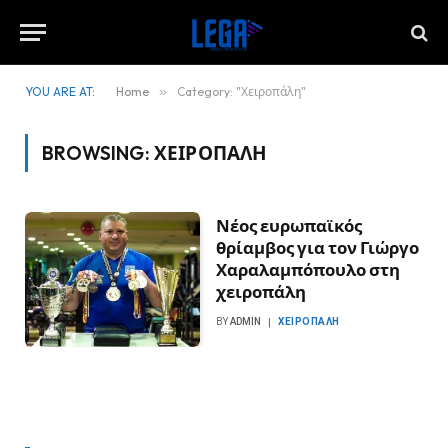
YOU ARE AT:
Home
»
Category: "Χειροπάλη"
BROWSING:
ΧΕΙΡΟΠΆΛΗ
Νέος ευρωπαϊκός
θρίαμβος για τον Γιώργο
Χαραλαμπόπουλο στη
χειροπάλη
BY
ADMIN
ΧΕΙΡΟΠΆΛΗ