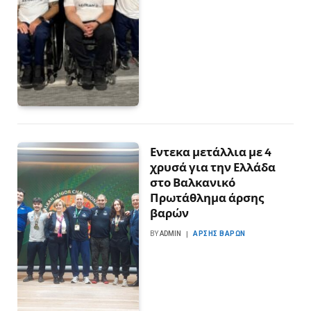
Εντεκα μετάλλια με 4
χρυσά για την Ελλάδα
στο Βαλκανικό
Πρωτάθλημα άρσης
βαρών
BY
ADMIN
ΆΡΣΗΣ ΒΑΡΏΝ