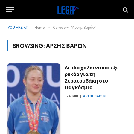
YOU ARE AT:
Home
»
Category: "Άρσης Βαρών"
BROWSING:
ΆΡΣΗΣ ΒΑΡΏΝ
Διπλό χάλκινο και έξι
ρεκόρ για τη
Στρατουδάκη στο
Παγκόσμιο
BY
ADMIN
ΆΡΣΗΣ ΒΑΡΏΝ