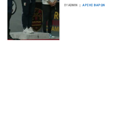
BY
ADMIN
ΆΡΣΗΣ ΒΑΡΏΝ
Ασημένια διάκριση για
τον Γκρέμισλαβ
Μωϋσιάδη στο
Παγκόσμιο Πρωτάθλημα
Άρσης Βαρών σε Πάγκο
στο Κάιρο!
BY
ADMIN
ΆΡΣΗΣ ΒΑΡΏΝ