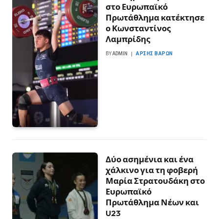
στο Ευρωπαϊκό
Πρωτάθλημα κατέκτησε
ο Κωνσταντίνος
Λαμπρίδης
BY
ADMIN
ΆΡΣΗΣ ΒΑΡΏΝ
Δύο ασημένια και ένα
χάλκινο για τη φοβερή
Μαρία Στρατουδάκη στο
Ευρωπαϊκό
Πρωτάθλημα Νέων και
U23