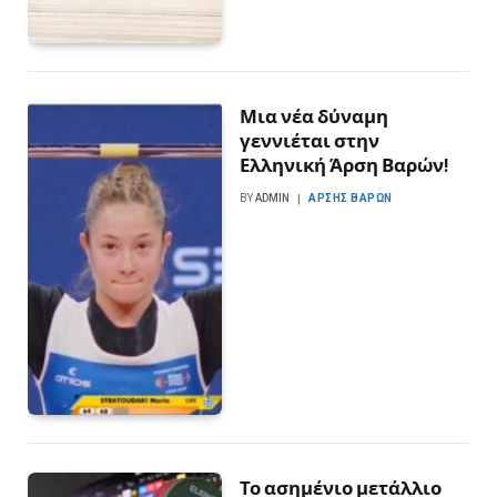
Μια νέα δύναμη
γεννιέται στην
Ελληνική Άρση Βαρών!
BY
ADMIN
ΆΡΣΗΣ ΒΑΡΏΝ
Το ασημένιο μετάλλιο