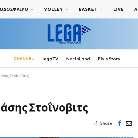
ΟΔΟΣΦΑΙΡΟ
VOLLEY
BASKET
LIVE
Α
CHANNEL
legaTV
NorthLand
Elvis Story
άσης Στοΐνοβιτς
άσης Στοΐνοβιτς
Share