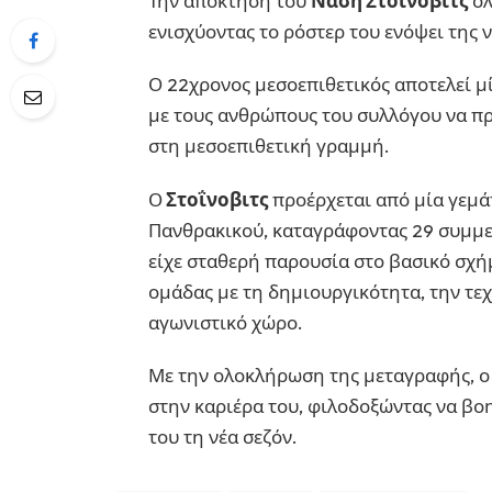
Την απόκτηση του
Νάση Στοΐνοβιτς
ολ
ενισχύοντας το ρόστερ του ενόψει της 
Ο 22χρονος μεσοεπιθετικός αποτελεί μ
με τους ανθρώπους του συλλόγου να πρ
στη μεσοεπιθετική γραμμή.
Ο
Στοΐνοβιτς
προέρχεται από μία γεμάτ
Πανθρακικού, καταγράφοντας 29 συμμετο
είχε σταθερή παρουσία στο βασικό σχή
ομάδας με τη δημιουργικότητα, την τεχ
αγωνιστικό χώρο.
Με την ολοκλήρωση της μεταγραφής, ο 
στην καριέρα του, φιλοδοξώντας να βο
του τη νέα σεζόν.