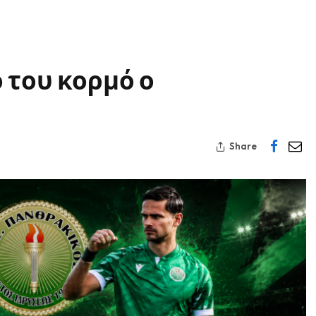
 του κορμό ο
Share