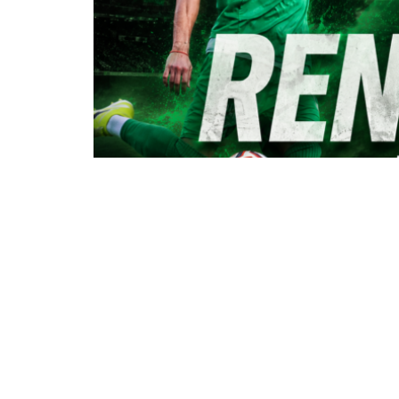
Ο
Πανθρακικός
συνεχίζει τον σχεδιασ
ανακοινώνοντας την ανανέωση της συν
Juan Larrea
, δύο από τα βασικά στελέ
Ο 26χρονος
Θανάσης Γιανναράκης
, γ
από τις ακαδημίες του Πανθρακικού, θ
σεζόν. Την περσινή χρονιά πραγματοποί
σημαντική συμβολή στην πορεία που ο