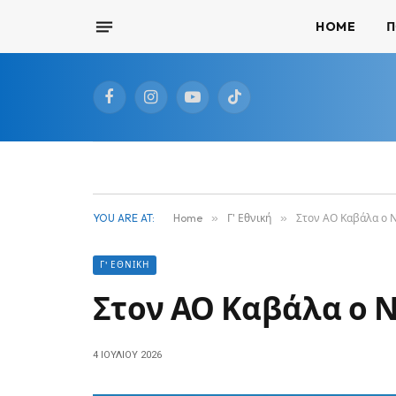
HOME
Π
Facebook
Instagram
YouTube
TikTok
YOU ARE AT:
Home
»
Γ' Εθνική
»
Στον ΑΟ Καβάλα ο Ν
Γ' ΕΘΝΙΚΉ
Στον ΑΟ Καβάλα ο Ν
4 ΙΟΥΛΊΟΥ 2026