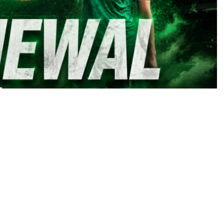
μό του ενόψει της νέας αγωνιστικής περιόδου,
εργασίας του με τους
Θανάση Γιανναράκη και
χη της αμυντικής του γραμμής.
έννημα-θρέμμα του συλλόγου και προερχόμενος
α παραμείνει στην ομάδα για δεύτερη συνεχόμενη
ησε 29 συμμετοχές, πέτυχε ένα γκολ και είχε
δήγησε τον Πανθρακικό στην άνοδο στη
Super