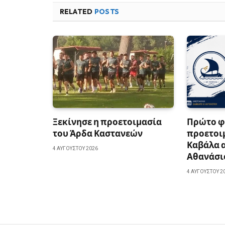
RELATED
POSTS
Ξεκίνησε η προετοιμασία
Πρώτο φ
του Άρδα Καστανεών
προετοιμ
Καβάλα α
4 ΑΥΓΟΎΣΤΟΥ 2026
Αθανάσι
4 ΑΥΓΟΎΣΤΟΥ 2