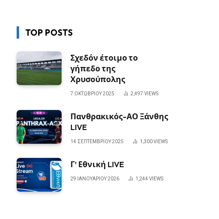
TOP POSTS
Σχεδόν έτοιμο το
γήπεδο της
Χρυσούπολης
7 ΟΚΤΩΒΡΊΟΥ 2025
2,497
VIEWS
Πανθρακικός-ΑΟ Ξάνθης
LIVE
14 ΣΕΠΤΕΜΒΡΊΟΥ 2025
1,300
VIEWS
Γ’ Εθνική LIVE
29 ΙΑΝΟΥΑΡΊΟΥ 2026
1,244
VIEWS