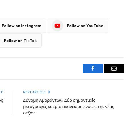
Follow on Instagram
Follow on YouTube
Follow on TikTok
Facebook
Email
LE
NEXT ARTICLE
ός
Δύναμη Αμαράντων: Δύο σημαντικές
μεταγραφές και μία ανανέωση ενόψει της νέας
σεζόν