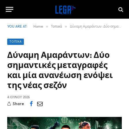
YOU ARE AT:
Home
»
Τοπικά
»
Δύναμη Αμαράντων: Δύο σημαντικές μεταγραφές και μία ανανέωση ενόψει της νέας σεζόν
ΤΟΠΙΚΆ
Δύναμη Αμαράντων: Δύο
σημαντικές μεταγραφές
και μία ανανέωση ενόψει
της νέας σεζόν
4 ΙΟΥΛΊΟΥ 2026
Share