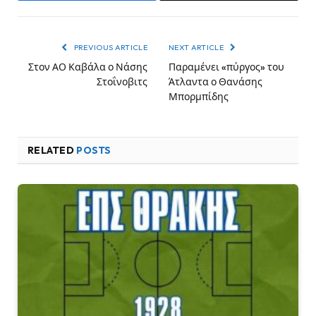
PREVIOUS ARTICLE
NEXT ARTICLE
Στον ΑΟ Καβάλα ο Νάσης
Παραμένει «πύργος» του
Στοΐνοβιτς
Άτλαντα ο Θανάσης
Μπορμπίδης
RELATED
POSTS