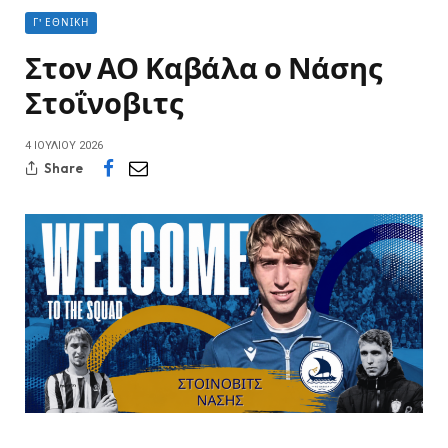
Γ' ΕΘΝΙΚΉ
Στον ΑΟ Καβάλα ο Νάσης
Στοΐνοβιτς
4 ΙΟΥΛΊΟΥ 2026
Share