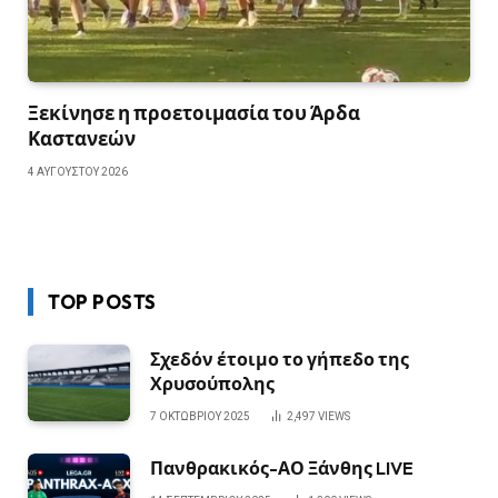
Ξεκίνησε η προετοιμασία του Άρδα
Καστανεών
4 ΑΥΓΟΎΣΤΟΥ 2026
TOP POSTS
Σχεδόν έτοιμο το γήπεδο της
Χρυσούπολης
7 ΟΚΤΩΒΡΊΟΥ 2025
2,497
VIEWS
Πανθρακικός-ΑΟ Ξάνθης LIVE