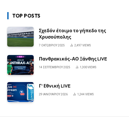
TOP POSTS
Σχεδόν έτοιμο το γήπεδο της
Χρυσούπολης
7 ΟΚΤΩΒΡΊΟΥ 2025
2,497
VIEWS
Πανθρακικός-ΑΟ Ξάνθης LIVE
14 ΣΕΠΤΕΜΒΡΊΟΥ 2025
1,300
VIEWS
Γ’ Εθνική LIVE
29 ΙΑΝΟΥΑΡΊΟΥ 2026
1,244
VIEWS