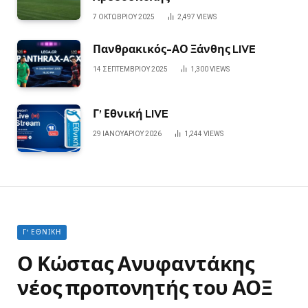
7 ΟΚΤΩΒΡΊΟΥ 2025
2,497
VIEWS
Πανθρακικός-ΑΟ Ξάνθης LIVE
14 ΣΕΠΤΕΜΒΡΊΟΥ 2025
1,300
VIEWS
Γ’ Εθνική LIVE
29 ΙΑΝΟΥΑΡΊΟΥ 2026
1,244
VIEWS
Γ' ΕΘΝΙΚΉ
Ο Κώστας Ανυφαντάκης
νέος προπονητής του ΑΟΞ