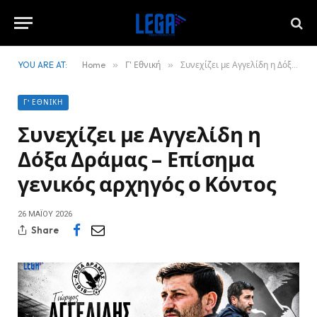
YOU ARE AT:
Home
»
Γ' Εθνική
»
Συνεχίζει με Αγγελίδη η Δόξα Δράμας – Επίσημα γενικός αρχηγός ο Κόντος
Γ' ΕΘΝΙΚΉ
Συνεχίζει με Αγγελίδη η
Δόξα Δράμας – Επίσημα
γενικός αρχηγός ο Κόντος
26 ΜΑΪ́ΟΥ 2026
Share