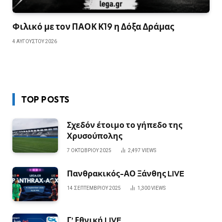
Φιλικό με τον ΠΑΟΚ Κ19 η Δόξα Δράμας
4 ΑΥΓΟΎΣΤΟΥ 2026
TOP POSTS
Σχεδόν έτοιμο το γήπεδο της
Χρυσούπολης
7 ΟΚΤΩΒΡΊΟΥ 2025
2,497
VIEWS
Πανθρακικός-ΑΟ Ξάνθης LIVE
14 ΣΕΠΤΕΜΒΡΊΟΥ 2025
1,300
VIEWS
Γ’ Εθνική LIVE