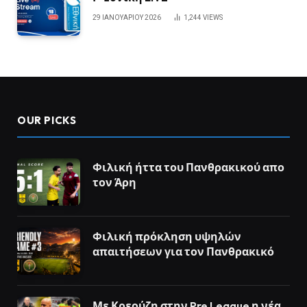
29 ΙΑΝΟΥΑΡΊΟΥ 2026
1,244
VIEWS
OUR PICKS
Φιλική ήττα του Πανθρακικού απο
τον Άρη
Φιλική πρόκληση υψηλών
απαιτήσεων για τον Πανθρακικό
Με Κρεούζη στην Pre League η νέα