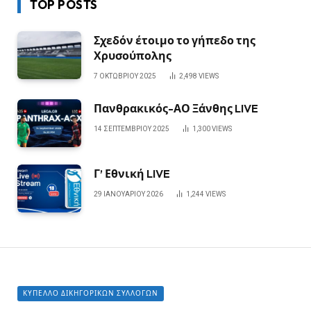
TOP POSTS
Σχεδόν έτοιμο το γήπεδο της
Χρυσούπολης
7 ΟΚΤΩΒΡΊΟΥ 2025
2,498
VIEWS
Πανθρακικός-ΑΟ Ξάνθης LIVE
14 ΣΕΠΤΕΜΒΡΊΟΥ 2025
1,300
VIEWS
Γ’ Εθνική LIVE
29 ΙΑΝΟΥΑΡΊΟΥ 2026
1,244
VIEWS
ΚΎΠΕΛΛΟ ΔΙΚΗΓΟΡΙΚΏΝ ΣΥΛΛΌΓΩΝ