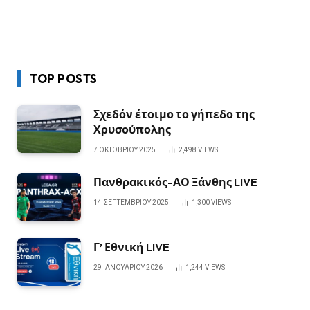
TOP POSTS
Σχεδόν έτοιμο το γήπεδο της
Χρυσούπολης
7 ΟΚΤΩΒΡΊΟΥ 2025
2,498
VIEWS
Πανθρακικός-ΑΟ Ξάνθης LIVE
14 ΣΕΠΤΕΜΒΡΊΟΥ 2025
1,300
VIEWS
Γ’ Εθνική LIVE
29 ΙΑΝΟΥΑΡΊΟΥ 2026
1,244
VIEWS