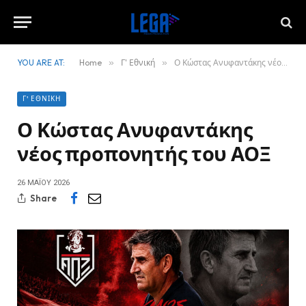
YOU ARE AT:
Home
»
Γ' Εθνική
»
Ο Κώστας Ανυφαντάκης νέος προπονητής του ΑΟΞ
Γ' ΕΘΝΙΚΉ
Ο Κώστας Ανυφαντάκης
νέος προπονητής του ΑΟΞ
26 ΜΑΪ́ΟΥ 2026
Share