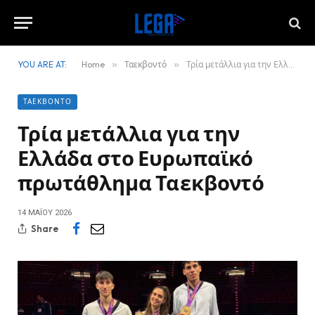
YOU ARE AT:
Home
»
Ταεκβοντό
»
Τρία μετάλλια για την Ελλάδα στο Ευρωπαϊκό πρωτάθλημα Ταεκβοντό
ΤΑΕΚΒΟΝΤΌ
Τρία μετάλλια για την
Ελλάδα στο Ευρωπαϊκό
πρωτάθλημα Ταεκβοντό
14 ΜΑΪ́ΟΥ 2026
Share