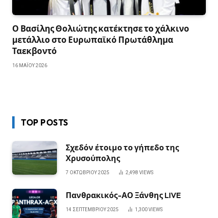
Ο Βασίλης Θολιώτης κατέκτησε το χάλκινο
μετάλλιο στο Ευρωπαϊκό Πρωτάθλημα
Ταεκβοντό
16 ΜΑΪ́ΟΥ 2026
TOP POSTS
Σχεδόν έτοιμο το γήπεδο της
Χρυσούπολης
7 ΟΚΤΩΒΡΊΟΥ 2025
2,498
VIEWS
Πανθρακικός-ΑΟ Ξάνθης LIVE
14 ΣΕΠΤΕΜΒΡΊΟΥ 2025
1,300
VIEWS