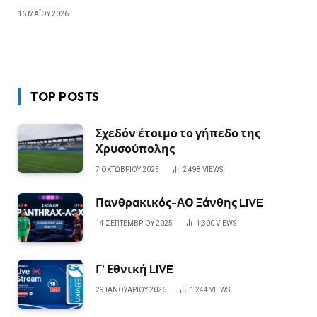
16 ΜΑΪ́ΟΥ 2026
TOP POSTS
Σχεδόν έτοιμο το γήπεδο της
Χρυσούπολης
7 ΟΚΤΩΒΡΊΟΥ 2025
2,498
VIEWS
Πανθρακικός-ΑΟ Ξάνθης LIVE
14 ΣΕΠΤΕΜΒΡΊΟΥ 2025
1,300
VIEWS
Γ’ Εθνική LIVE
29 ΙΑΝΟΥΑΡΊΟΥ 2026
1,244
VIEWS