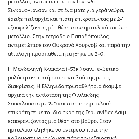
μετάλλιο, αντιμετώπισε τον Ισλανδό
Σιγκουργιονσον και σε ένα ματς για γερά νεύρα,
έδειξε πειθαρχία και πίστη επικρατώντας με 2-1
εξασφαλίζοντας μία θέση στον ημιτελικό και ένα
μετάλλιο. Στην τετράδα ο Παπαδόπουλος
αντιμετώπισε τον Ουκρανό Χουρνοβ και παρά την
αξιόλογη προσπάθεια ηττήθηκε με 2-0.
Η Μαγδαληνή Κλακάλα (-53κ.) σαν… ελβετικό
ρολόι ήταν πιστή στο ραντεβού της με τις
διακρίσεις. Η Ελληνίδα πρωταθλήτρια έκαμψε
αρχικά την αντίσταση της Φινλανδης
Σουσιλουοτο με 2-0 και στα προημιτελικά
επικράτησε με το ίδιο σκορ της Γερμανίδας Ασίμι
εξασφαλίζοντας μία θέση στο βάθρο. Στον
ημιτελικό κλήθηκε να αντιμετωπίσει την
Καβουρατ (Τουρκία) και πάρα την εξαιρετική