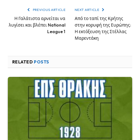
PREVIOUS ARTICLE
NEXT ARTICLE
Η Γαλάτιστα αρνείται να
Από το ταπί της Κρήτης
λυγίσει και βλέπει National
στην κορυφή της Ευρώπης:
League 1
Η εκτόξευση της Στέλλας
Μαρεντάκη
RELATED
POSTS