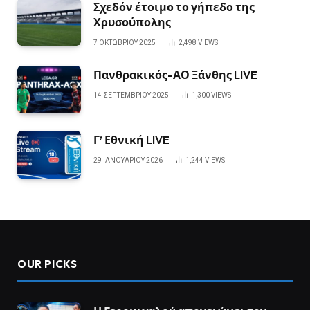
Σχεδόν έτοιμο το γήπεδο της
Χρυσούπολης
7 ΟΚΤΩΒΡΊΟΥ 2025
2,498
VIEWS
Πανθρακικός-ΑΟ Ξάνθης LIVE
14 ΣΕΠΤΕΜΒΡΊΟΥ 2025
1,300
VIEWS
Γ’ Εθνική LIVE
29 ΙΑΝΟΥΑΡΊΟΥ 2026
1,244
VIEWS
OUR PICKS