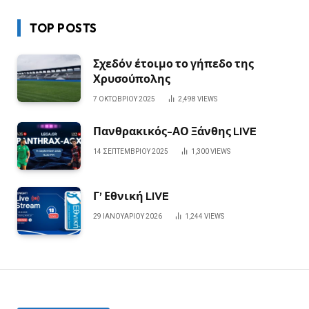
TOP POSTS
Σχεδόν έτοιμο το γήπεδο της
Χρυσούπολης
7 ΟΚΤΩΒΡΊΟΥ 2025
2,498
VIEWS
Πανθρακικός-ΑΟ Ξάνθης LIVE
14 ΣΕΠΤΕΜΒΡΊΟΥ 2025
1,300
VIEWS
Γ’ Εθνική LIVE
29 ΙΑΝΟΥΑΡΊΟΥ 2026
1,244
VIEWS