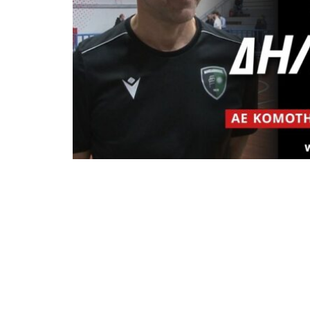
Με το τέλος του αγώνα ΑΕ Κομοτηνής-Μ
Λάμπης Μπαμπαλιούτας και ο Σδραυκά