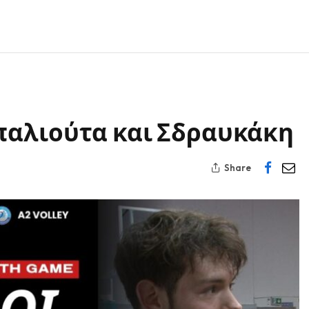
παλιούτα και Σδραυκάκη
Share