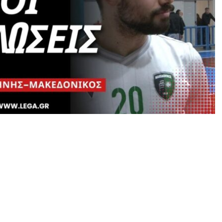
ακεδονικός μίλησαν στην κάμερα μας ο τεχνικός
κης Γιώργος