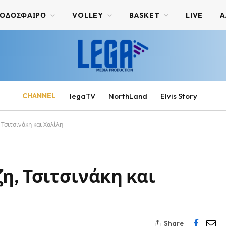
ΟΔΟΣΦΑΙΡΟ
VOLLEY
BASKET
LIVE
Α
CHANNEL
legaTV
NorthLand
Elvis Story
 Τσιτσινάκη και Χαλίλη
η, Τσιτσινάκη και
Share