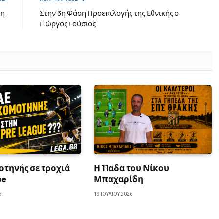
κη
Στην 3η Φάση Προεπιλογής της Εθνικής ο
Γιώργος Γούσιος
οτηνής σε τροχιά
Η 11αδα του Νίκου
ue
Μπαχαρίδη
6
19 ΙΟΥΛΊΟΥ 2026