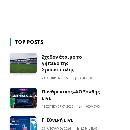
TOP POSTS
Σχεδόν έτοιμο το
γήπεδο της
Χρυσούπολης
7 ΟΚΤΩΒΡΊΟΥ 2025
2,498
VIEWS
Πανθρακικός-ΑΟ Ξάνθης
LIVE
14 ΣΕΠΤΕΜΒΡΊΟΥ 2025
1,300
VIEWS
Γ’ Εθνική LIVE
29 ΙΑΝΟΥΑΡΊΟΥ 2026
1,244
VIEWS