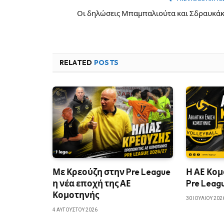
Οι δηλώσεις Μπαμπαλιούτα και Σδραυκά
RELATED
POSTS
Με Κρεούζη στην Pre League
Η ΑΕ Κομ
η νέα εποχή της ΑΕ
Pre Leag
Κομοτηνής
30 ΙΟΥΛΊΟΥ 202
4 ΑΥΓΟΎΣΤΟΥ 2026