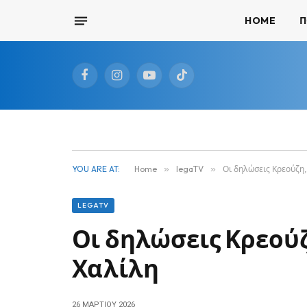
HOME
Π
Facebook
Instagram
YouTube
TikTok
YOU ARE AT:
Home
»
legaTV
»
Οι δηλώσεις Κρεούζη,
LEGATV
Οι δηλώσεις Κρεούζ
Χαλίλη
26 ΜΑΡΤΊΟΥ 2026