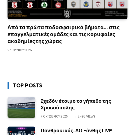
Από τα πρώτα ποδοσφαιρικά βήματα… στις
επαγγελματικές ομάδες και τις κορυφαίες
ακαδημίες της χώρας
27 ΙΟΥΝΊΟΥ 2026
TOP POSTS
Σχεδόν έτοιμο το γήπεδο της
Χρυσούπολης
7 ΟΚΤΩΒΡΊΟΥ 2025
2,498
VIEWS
Πανθρακικός-ΑΟ Ξάνθης LIVE