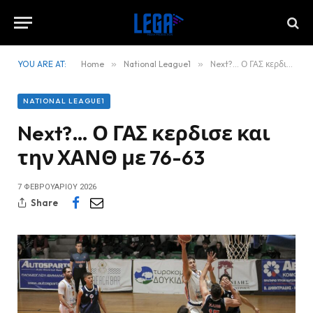
YOU ARE AT:
Home
»
National League1
»
Next?… Ο ΓΑΣ κερδισε και την ΧΑΝΘ με 76-63
NATIONAL LEAGUE1
Next?… Ο ΓΑΣ κερδισε και
την ΧΑΝΘ με 76-63
7 ΦΕΒΡΟΥΑΡΊΟΥ 2026
Share