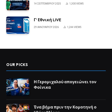
14 ΣΕΠΤΕΜΒΡΊΟΥ 2025
1,300
VIEWS
Γ’ Εθνική LIVE
29 ΙΑΝΟΥΑΡΊΟΥ 2026
1,244
VIEWS
OUR PICKS
Η Γερομιχαλού απογειώνει τον
Φοίνικα
Ένα βήμα πριν την Κομοτηνή ο