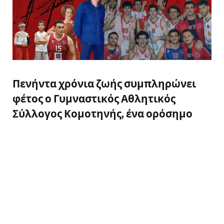
Πενήντα χρόνια ζωής συμπληρώνει
φέτος ο Γυμναστικός Αθλητικός
Σύλλογος Κομοτηνής, ένα ορόσημο
που δεν αποτελεί απλώς μια επέτειο,
αλλά μια ζωντανή απόδειξη της
διαδρομής, της προσφοράς και της
βαθιάς σχέσης του συλλόγου με την
τοπική κοινωνία.
Από την ίδρυσή του μέχρι σήμερα, ο ΓΑΣ