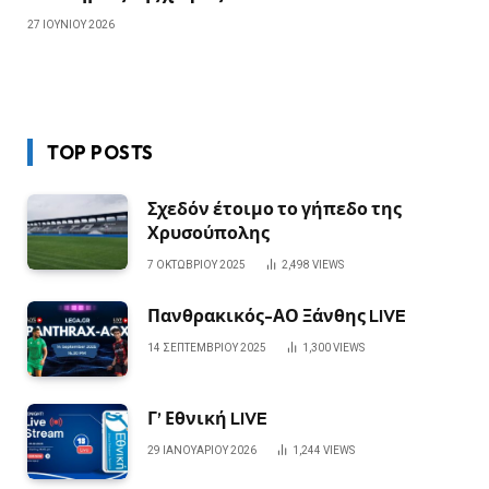
27 ΙΟΥΝΊΟΥ 2026
TOP POSTS
Σχεδόν έτοιμο το γήπεδο της
Χρυσούπολης
7 ΟΚΤΩΒΡΊΟΥ 2025
2,498
VIEWS
Πανθρακικός-ΑΟ Ξάνθης LIVE
14 ΣΕΠΤΕΜΒΡΊΟΥ 2025
1,300
VIEWS
Γ’ Εθνική LIVE
29 ΙΑΝΟΥΑΡΊΟΥ 2026
1,244
VIEWS