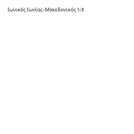
Ιωνικός Ιωνίας-Μακεδονικός 1-3
Άμιλλα Τρικάλων-ΑΟ Ορεστιάδας 3-2
Φοίνικας Πολίχνης-Ακαδημία Τύρναβος 3-0
Ζαφαιράκης-Ελπίς Αμπελοκήπων 0-3
Α2 Volley Ανδρών
Follow on Facebook
Follow on Instagram
Follow on YouTube