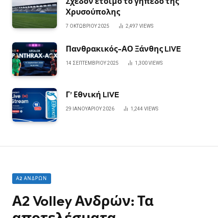
Σχεδόν έτοιμο το γήπεδο της
Χρυσούπολης
7 ΟΚΤΩΒΡΊΟΥ 2025
2,497
VIEWS
Πανθρακικός-ΑΟ Ξάνθης LIVE
14 ΣΕΠΤΕΜΒΡΊΟΥ 2025
1,300
VIEWS
Γ’ Εθνική LIVE
29 ΙΑΝΟΥΑΡΊΟΥ 2026
1,244
VIEWS
Α2 ΑΝΔΡΏΝ
Α2 Volley Ανδρών: Τα
αποτελέσματα