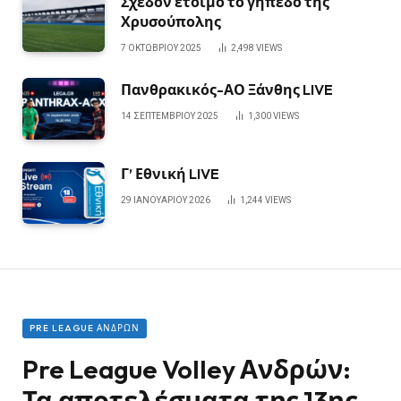
Σχεδόν έτοιμο το γήπεδο της
Χρυσούπολης
7 ΟΚΤΩΒΡΊΟΥ 2025
2,498
VIEWS
Πανθρακικός-ΑΟ Ξάνθης LIVE
14 ΣΕΠΤΕΜΒΡΊΟΥ 2025
1,300
VIEWS
Γ’ Εθνική LIVE
29 ΙΑΝΟΥΑΡΊΟΥ 2026
1,244
VIEWS
PRE LEAGUE ΑΝΔΡΏΝ
Pre League Volley Ανδρών:
Τα αποτελέσματα της 13ης