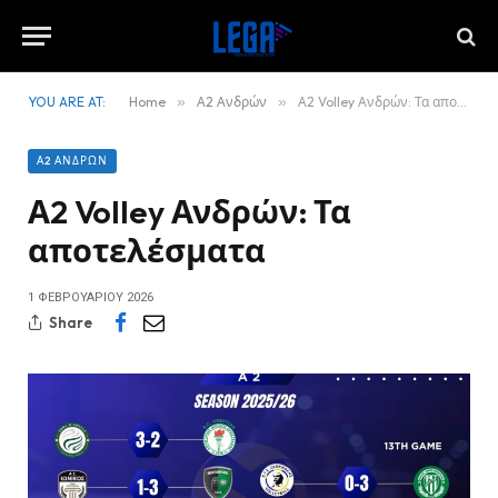
YOU ARE AT:
Home
»
Α2 Ανδρών
»
Α2 Volley Ανδρών: Τα αποτελέσματα
Α2 ΑΝΔΡΏΝ
Α2 Volley Ανδρών: Τα
αποτελέσματα
1 ΦΕΒΡΟΥΑΡΊΟΥ 2026
Share