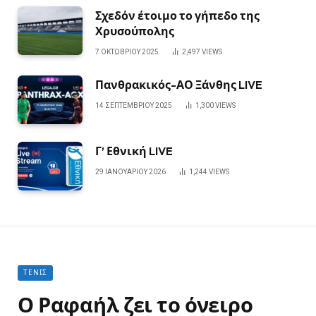
Σχεδόν έτοιμο το γήπεδο της
Χρυσούπολης
7 ΟΚΤΩΒΡΊΟΥ 2025
2,497
VIEWS
Πανθρακικός-ΑΟ Ξάνθης LIVE
14 ΣΕΠΤΕΜΒΡΊΟΥ 2025
1,300
VIEWS
Γ’ Εθνική LIVE
29 ΙΑΝΟΥΑΡΊΟΥ 2026
1,244
VIEWS
ΤΈΝΙΣ
Ο Ραφαήλ ζει το όνειρο