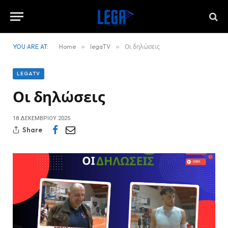
YOU ARE AT:
Home
»
legaTV
»
Οι δηλώσεις
LEGATV
Οι δηλώσεις
18 ΔΕΚΕΜΒΡΊΟΥ 2025
Share