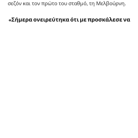
σεζόν και τον πρώτο του σταθμό, τη Μελβούρνη.⠀
«Σήμερα ονειρεύτηκα ότι με προσκάλεσε να
παίξω μαζί του τένις ο Νόβακ Τζόκοβιτς.
Ήταν ευγενικός, γενναιόδωρος και μου είπε
τα μυστικά της επιστροφής του. Σας
παρακαλώ μην με ξυπνήσετε απ’ αυτό το
όνειρο! Σε ευχαριστώ Νόβακ για αυτή την
εξωπραγματική εμπειρία! Τα λέμε
σύντομα…».⠀
⠀
Ραφαήλ Παγώνης
Τένις
Follow on Facebook