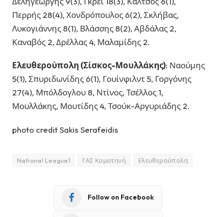
Δεληγεώργης 9(3), Γκρέι 18(3), Κάλτσος 6(1),
Περρής 28(4), Χονδρόπουλος 6(2), Σκλήβας,
Λυκογιάννης 8(1), Βλάσσης 8(2), Αβδάλας 2,
Καναβός 2, Δρέλλας 4, Μαλαμίδης 2.
Ελευθερούπολη (Σίσκος-Μουλλάκης)
: Ναούμης
5(1), Σπυριδωνίδης 6(1), Γουίνφιλντ 5, Γοργόνης
27(4), Μπόλδογλου 8, Ντίνος, Τσέλλος 1,
Μουλλάκης, Μουτίδης 4, Τσούκ-Αργυριάδης 2.
photo credit Sakis Serafeidis
National League1
ΓΑΣ Κομοτηνή
Ελευθερούπολη
Follow on Facebook