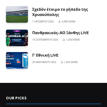
Σχεδόν έτοιμο το γήπεδο της
Χρυσούπολης
7 ΟΚΤΩΒΡΊΟΥ 2025
2,498
VIEWS
Πανθρακικός-ΑΟ Ξάνθης LIVE
14 ΣΕΠΤΕΜΒΡΊΟΥ 2025
1,300
VIEWS
Γ’ Εθνική LIVE
29 ΙΑΝΟΥΑΡΊΟΥ 2026
1,244
VIEWS
OUR PICKS