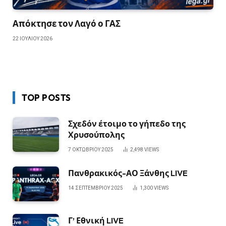
Απόκτησε τον Λαγό ο ΓΑΣ
22 ΙΟΥΛΊΟΥ 2026
TOP POSTS
Σχεδόν έτοιμο το γήπεδο της
Χρυσούπολης
7 ΟΚΤΩΒΡΊΟΥ 2025
2,498
VIEWS
Πανθρακικός-ΑΟ Ξάνθης LIVE
14 ΣΕΠΤΕΜΒΡΊΟΥ 2025
1,300
VIEWS
Γ’ Εθνική LIVE