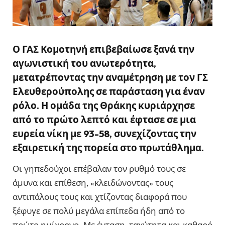
Ο ΓΑΣ Κομοτηνή επιβεβαίωσε ξανά την
αγωνιστική του ανωτερότητα,
μετατρέποντας την αναμέτρηση με τον ΓΣ
Ελευθερούπολης σε παράσταση για έναν
ρόλο. Η ομάδα της Θράκης κυριάρχησε
από το πρώτο λεπτό και έφτασε σε μια
ευρεία νίκη με 93-58, συνεχίζοντας την
εξαιρετική της πορεία στο πρωτάθλημα.
Οι γηπεδούχοι επέβαλαν τον ρυθμό τους σε
άμυνα και επίθεση, «κλειδώνοντας» τους
αντιπάλους τους και χτίζοντας διαφορά που
ξέφυγε σε πολύ μεγάλα επίπεδα ήδη από το
πρώτο ημίχρονο. Με ένταση, ταχύτητα και καθαρό