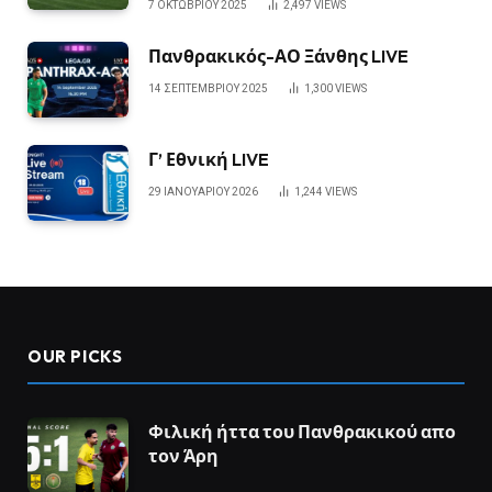
7 ΟΚΤΩΒΡΊΟΥ 2025
2,497
VIEWS
Πανθρακικός-ΑΟ Ξάνθης LIVE
14 ΣΕΠΤΕΜΒΡΊΟΥ 2025
1,300
VIEWS
Γ’ Εθνική LIVE
29 ΙΑΝΟΥΑΡΊΟΥ 2026
1,244
VIEWS
OUR PICKS
Φιλική ήττα του Πανθρακικού απο
τον Άρη