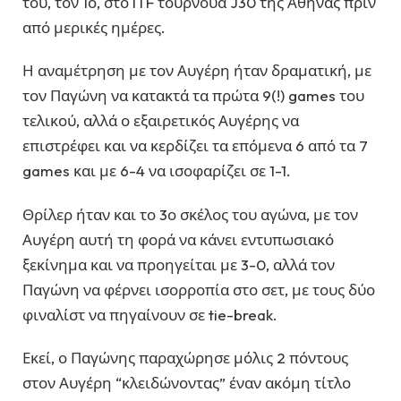
του, τον 1ο, στο ITF τουρνουά J30 της Αθήνας πριν
από μερικές ημέρες.
Η αναμέτρηση με τον Αυγέρη ήταν δραματική, με
τον Παγώνη να κατακτά τα πρώτα 9(!) games του
τελικού, αλλά ο εξαιρετικός Αυγέρης να
επιστρέφει και να κερδίζει τα επόμενα 6 από τα 7
games και με 6-4 να ισοφαρίζει σε 1-1.
Θρίλερ ήταν και το 3ο σκέλος του αγώνα, με τον
Αυγέρη αυτή τη φορά να κάνει εντυπωσιακό
ξεκίνημα και να προηγείται με 3-0, αλλά τον
Παγώνη να φέρνει ισορροπία στο σετ, με τους δύο
φιναλίστ να πηγαίνουν σε tie-break.
Εκεί, ο Παγώνης παραχώρησε μόλις 2 πόντους
στον Αυγέρη “κλειδώνοντας” έναν ακόμη τίτλο