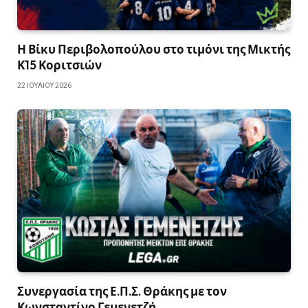
Η Βίκυ Περιβολοπούλου στο τιμόνι της Μικτής
Κ15 Κοριτσιών
22 ΙΟΥΛΊΟΥ 2026
Συνεργασία της Ε.Π.Σ. Θράκης με τον
Κωνσταντίνο Γεμενετζή