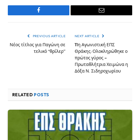
Facebook
Email
PREVIOUS ARTICLE
NEXT ARTICLE
Νέος τίτλος για Παγώνη σε
11η Αγωνιστική ΕΠΣ
τελικό “θρίλερ”
Θράκης: Ολοκληρώθηκε ο
πρώτος γύρος –
Πρωταθλήτρια Χειμώνα η
Δόξα Ν. Σιδηροχωρίου
RELATED
POSTS