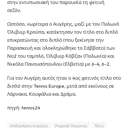
στην εντυπωσιακή του παρουσία τη φετινή
σεζόν.
Ωστόσο, νωρίτερα ο Αυγέρης, μαζί με τον Πολωνό
Όλιβιερ Κρούπα, κατέκτησαν τον τίτλο στο διπλό
επικρατώντας στο διπλό (που ξεκίνησε την
Παρασκευή και ολοκληρώθηκε το Σάββατο) των
Νο2 του ταμπλό, Όλιβιερ Κόβζαν (Πολωνία) και
Νικόλα Πανουσόπουλου (Ελβετία) με 6-4, 6-2.
Για τον Αυγέρη αυτός ήταν ο 4ος φετινός τίτλο στο
διπλό στην Tennis Europe, μετά από εκείνους σε
Λάρνακα, Κουφάλια και Δράμα.
πηγή: tennis24
Αλέξανδρος Αυγέρης
Ραφαήλ Παγώνης
Τένις