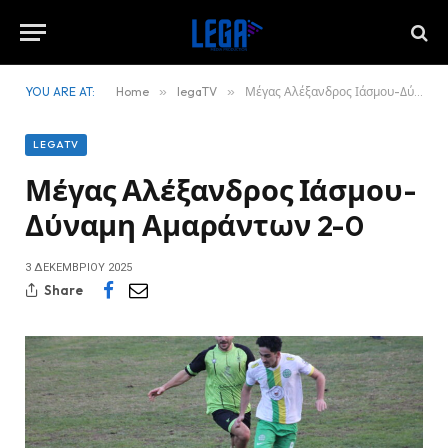
YOU ARE AT:
Home
»
legaTV
»
Μέγας Αλέξανδρος Ιάσμου-Δύναμη Αμαράντων 2-0
LEGATV
Μέγας Αλέξανδρος Ιάσμου-
Δύναμη Αμαράντων 2-0
3 ΔΕΚΕΜΒΡΊΟΥ 2025
Share