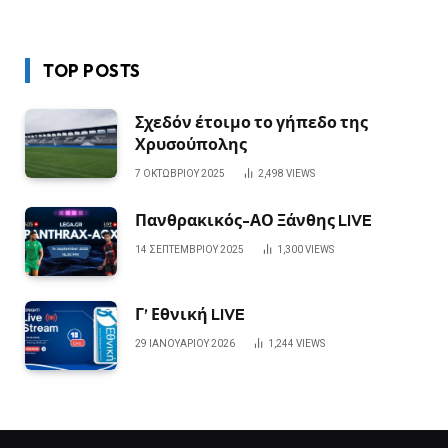
TOP POSTS
Σχεδόν έτοιμο το γήπεδο της
Χρυσούπολης
7 ΟΚΤΩΒΡΊΟΥ 2025
2,498
VIEWS
Πανθρακικός-ΑΟ Ξάνθης LIVE
14 ΣΕΠΤΕΜΒΡΊΟΥ 2025
1,300
VIEWS
Γ’ Εθνική LIVE
29 ΙΑΝΟΥΑΡΊΟΥ 2026
1,244
VIEWS