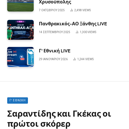
Χρυσούπολης
7 ΟΚΤΩΒΡΊΟΥ 2025
2,498
VIEWS
Πανθρακικός-ΑΟ Ξάνθης LIVE
14 ΣΕΠΤΕΜΒΡΊΟΥ 2025
1,300
VIEWS
Γ’ Εθνική LIVE
29 ΙΑΝΟΥΑΡΊΟΥ 2026
1,244
VIEWS
Γ' ΕΘΝΙΚΉ
Σαραντίδης και Γκέκας οι
πρώτοι σκόρερ