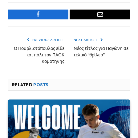
Facebook
Email
PREVIOUS ARTICLE
NEXT ARTICLE
Ο Πουρλιοτόπουλος είδε
Νέος τίτλος για Παγώνη σε
και πάλι τον ΠΑΟΚ
τελικό “θρίλερ”
Κομοτηνής
RELATED
POSTS