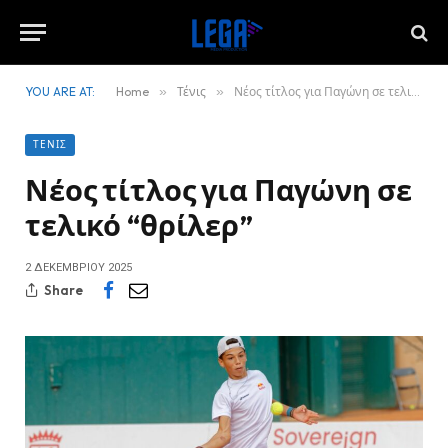
YOU ARE AT:
Home
»
Τένις
»
Νέος τίτλος για Παγώνη σε τελικό “θρίλερ”
ΤΈΝΙΣ
Νέος τίτλος για Παγώνη σε
τελικό “θρίλερ”
2 ΔΕΚΕΜΒΡΊΟΥ 2025
Share