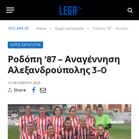
YOU ARE AT:
Home
»
Χωρίς κατηγορία
»
Ροδόπη ’87 – Αναγέννηση Αλεξανδρούπολης 3-0
ΧΩΡΊΣ ΚΑΤΗΓΟΡΊΑ
Ροδόπη ’87 – Αναγέννηση
Αλεξανδρούπολης 3-0
12 ΟΚΤΩΒΡΊΟΥ 2025
Share