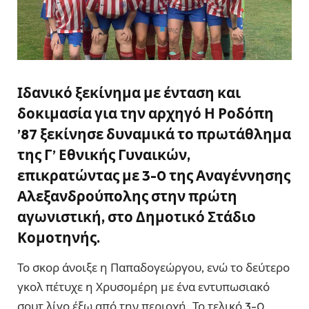
Ιδανικό ξεκίνημα με ένταση και
δοκιμασία για την αρχηγό Η Ροδόπη
’87 ξεκίνησε δυναμικά το πρωτάθλημα
της Γ’ Εθνικής Γυναικών,
επικρατώντας με 3-0 της Αναγέννησης
Αλεξανδρούπολης στην πρώτη
αγωνιστική, στο Δημοτικό Στάδιο
Κομοτηνής.
Το σκορ άνοιξε η Παπαδογεώργου, ενώ το δεύτερο
γκολ πέτυχε η Χρυσομέρη με ένα εντυπωσιακό
σουτ λίγο έξω από την περιοχή. Το τελικό 3-0