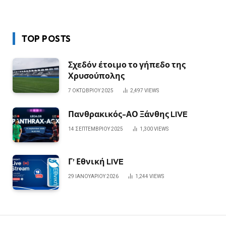
TOP POSTS
Σχεδόν έτοιμο το γήπεδο της
Χρυσούπολης
7 ΟΚΤΩΒΡΊΟΥ 2025
2,497
VIEWS
Πανθρακικός-ΑΟ Ξάνθης LIVE
14 ΣΕΠΤΕΜΒΡΊΟΥ 2025
1,300
VIEWS
Γ’ Εθνική LIVE
29 ΙΑΝΟΥΑΡΊΟΥ 2026
1,244
VIEWS