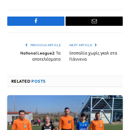
Facebook
Email
PREVIOUS ARTICLE
NEXT ARTICLE
National League2: Τα
Ισοπαλία χωρίς γκολ στα
αποτελέσματα
Γιάννενα
RELATED
POSTS