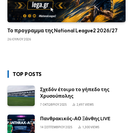
Το προγραμμα της National League2 2026/27
26 ΙΟΥΛΊΟΥ 2026
TOP POSTS
Σχεδόν έτοιμο το γήπεδο της
Χρυσούπολης
7 ΟΚΤΩΒΡΊΟΥ 2025
2,497
VIEWS
Πανθρακικός-ΑΟ Ξάνθης LIVE
14 ΣΕΠΤΕΜΒΡΊΟΥ 2025
1,300
VIEWS