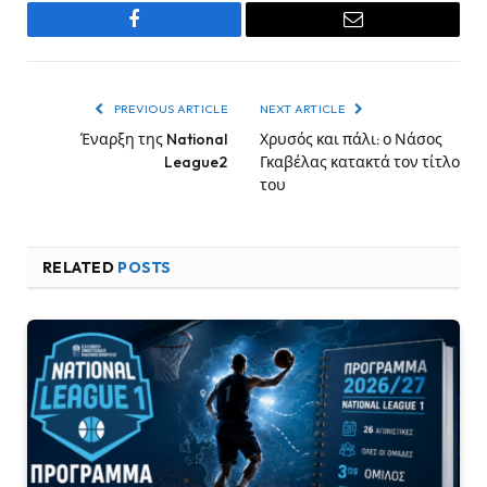
Facebook
Email
PREVIOUS ARTICLE
NEXT ARTICLE
Έναρξη της National
Χρυσός και πάλι: ο Νάσος
League2
Γκαβέλας κατακτά τον τίτλο
του
RELATED
POSTS