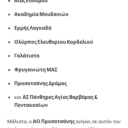
Αίας Ευόσμου
Ακαδημία Μουδανιών
Ερμής Λαγκαδά
Ολύμπος Ελευθερίου Κορδελιού
Γαλάτιστα
Φρυγανιώτη ΜΑΣ
Προσοτσάνης Δράμας
και
ΑΣ Πάνθηρες Αγίας Βαρβάρας &
Πεντακοσίων
Μάλιστα, ο
ΑΟ Προσοτσάνης
ανήκει σε αυτόν τον