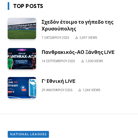
TOP POSTS
Σχεδόν έτοιμο το γήπεδο της
Χρυσούπολης
7 ΟΚΤΩΒΡΊΟΥ 2025
2,497
VIEWS
Πανθρακικός-ΑΟ Ξάνθης LIVE
14 ΣΕΠΤΕΜΒΡΊΟΥ 2025
1,300
VIEWS
Γ’ Εθνική LIVE
29 ΙΑΝΟΥΑΡΊΟΥ 2026
1,244
VIEWS
NATIONAL LEAGUE2