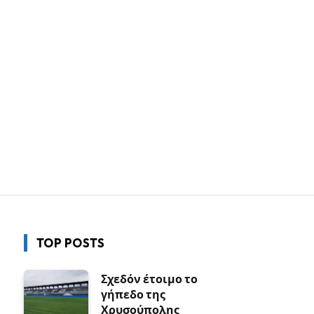
TOP POSTS
Σχεδόν έτοιμο το
γήπεδο της
Χρυσούπολης