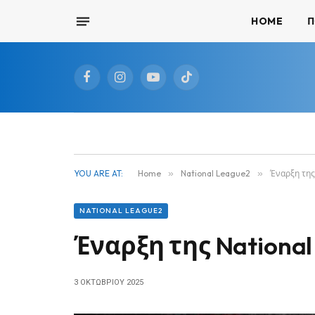
HOME
Π
Facebook
Instagram
YouTube
TikTok
YOU ARE AT:
Home
»
National League2
»
Έναρξη της
NATIONAL LEAGUE2
Έναρξη της National
3 ΟΚΤΩΒΡΊΟΥ 2025