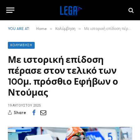
YOU ARE AT:
Home
»
Κολύμβηση
»
Με ιστορική επίδοση πέρασε στον τελικό των 100μ. πρόσθιο Εφήβων ο Ντούμας
ΚΟΛΎΜΒΗΣΗ
Με ιστορική επίδοση
πέρασε στον τελικό των
100μ. πρόσθιο Εφήβων ο
Ντούμας
19 ΑΥΓΟΎΣΤΟΥ 2025
Share