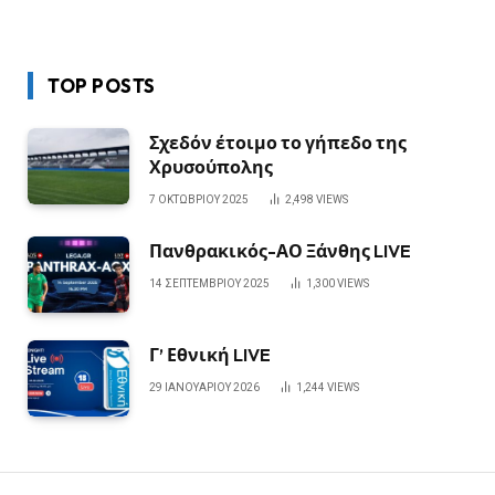
TOP POSTS
Σχεδόν έτοιμο το γήπεδο της
Χρυσούπολης
7 ΟΚΤΩΒΡΊΟΥ 2025
2,498
VIEWS
Πανθρακικός-ΑΟ Ξάνθης LIVE
14 ΣΕΠΤΕΜΒΡΊΟΥ 2025
1,300
VIEWS
Γ’ Εθνική LIVE
29 ΙΑΝΟΥΑΡΊΟΥ 2026
1,244
VIEWS