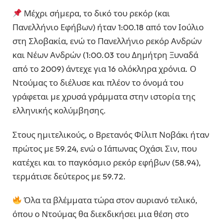
Μέχρι σήμερα, το δικό του ρεκόρ (και
Πανελλήνιο Εφήβων) ήταν 1:00.18 από τον Ιούλιο
στη Σλοβακία, ενώ το Πανελλήνιο ρεκόρ Ανδρών
και Νέων Ανδρών (1:00.03 του Δημήτρη Ξυναδά
από το 2009) άντεχε για 16 ολόκληρα χρόνια. Ο
Ντούμας το διέλυσε και πλέον το όνομά του
γράφεται με χρυσά γράμματα στην ιστορία της
ελληνικής κολύμβησης.
Στους ημιτελικούς, ο Βρετανός Φίλιπ Νοβάκι ήταν
πρώτος με 59.24, ενώ ο Ιάπωνας Οχάσι Σιν, που
κατέχει και το παγκόσμιο ρεκόρ εφήβων (58.94),
τερμάτισε δεύτερος με 59.72.
Όλα τα βλέμματα τώρα στον αυριανό τελικό,
όπου ο Ντούμας θα διεκδικήσει μια θέση στο