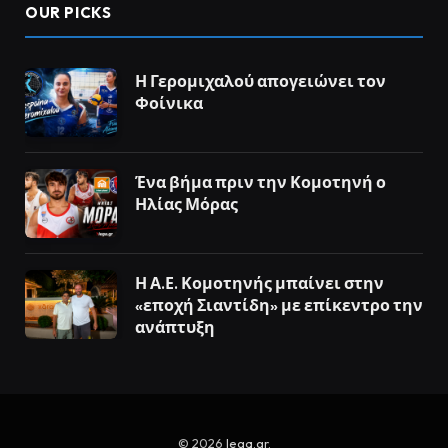
OUR PICKS
Η Γερομιχαλού απογειώνει τον
Φοίνικα
Ένα βήμα πριν την Κομοτηνή ο
Ηλίας Μόρας
Η Α.Ε. Κομοτηνής μπαίνει στην
«εποχή Σιαντίδη» με επίκεντρο την
ανάπτυξη
© 2026
lega.gr
.