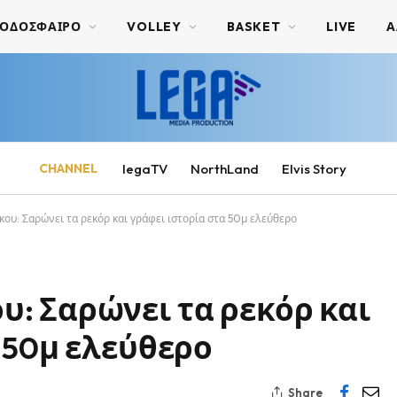
ΟΔΟΣΦΑΙΡΟ
VOLLEY
BASKET
LIVE
Α
CHANNEL
legaTV
NorthLand
Elvis Story
υ: Σαρώνει τα ρεκόρ και γράφει ιστορία στα 50μ ελεύθερο
: Σαρώνει τα ρεκόρ και
 50μ ελεύθερο
Share