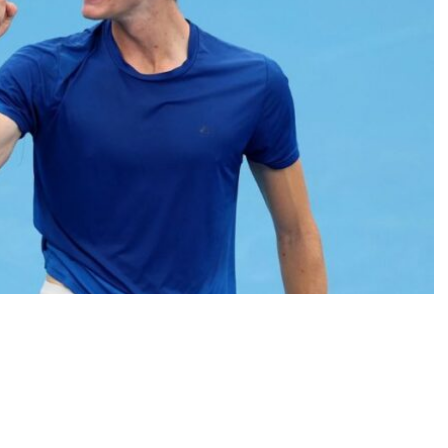
d Garros ενισχύεται ακόμη περισσότερο, καθώς ο
ια πρώτη φορά στην καριέρα του θέση στα
m του Παρισιού.