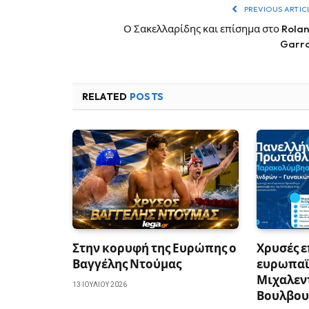
PREVIOUS ARTIC
Ο Σακελλαρίδης και επίσημα στο Rola
Garr
RELATED
POSTS
Στην κορυφή της Ευρώπης ο
Χρυσές ε
Βαγγέλης Ντούμας
ευρωπαϊ
Μιχαλεν
13 ΙΟΥΛΊΟΥ 2026
Βουλβου