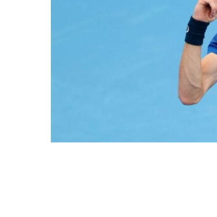
Η ελληνική παρουσία στο φετινό Rolan
Στέφανος Σακελλαρίδης
εξασφάλισε γ
προκριματικά του ιστορικού Grand Sla