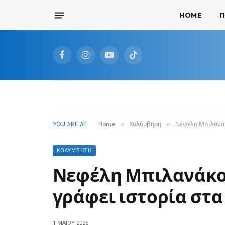
HOME
Π
Facebook
Instagram
YouTube
TikTok
YOU ARE AT:
Home
»
Κολύμβηση
»
Νεφέλη Μπιλανάκο
ΚΟΛΎΜΒΗΣΗ
Νεφέλη Μπιλανάκου
γράφει ιστορία στα
1 ΜΑΪ́ΟΥ 2026