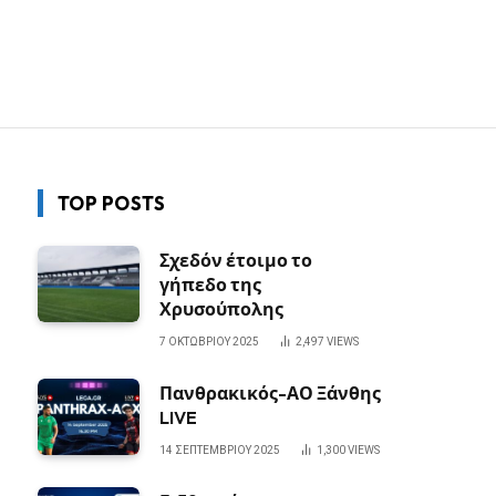
TOP POSTS
Σχεδόν έτοιμο το
γήπεδο της
Χρυσούπολης
7 ΟΚΤΩΒΡΊΟΥ 2025
2,497
VIEWS
Πανθρακικός-ΑΟ Ξάνθης
LIVE
14 ΣΕΠΤΕΜΒΡΊΟΥ 2025
1,300
VIEWS