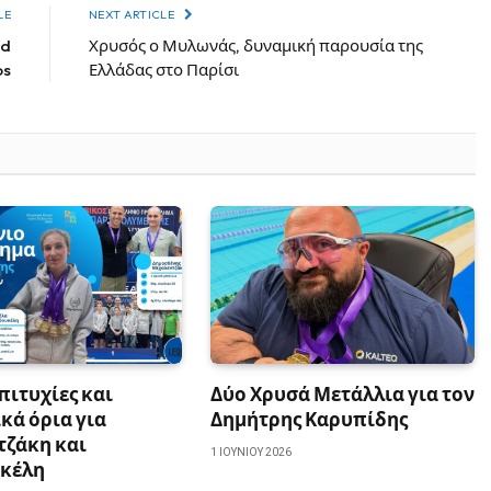
LE
NEXT ARTICLE
nd
Χρυσός ο Μυλωνάς, δυναμική παρουσία της
os
Ελλάδας στο Παρίσι
πιτυχίες και
Δύο Χρυσά Μετάλλια για τον
κά όρια για
Δημήτρης Καρυπίδης
τζάκη και
1 ΙΟΥΝΊΟΥ 2026
κέλη