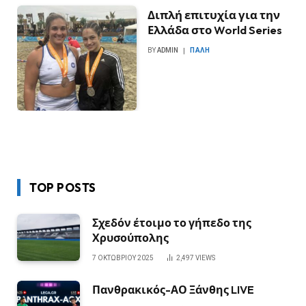
Διπλή επιτυχία για την
Ελλάδα στο World Series
BY
ADMIN
ΠΆΛΗ
TOP POSTS
Σχεδόν έτοιμο το γήπεδο της
Χρυσούπολης
7 ΟΚΤΩΒΡΊΟΥ 2025
2,497
VIEWS
Πανθρακικός-ΑΟ Ξάνθης LIVE