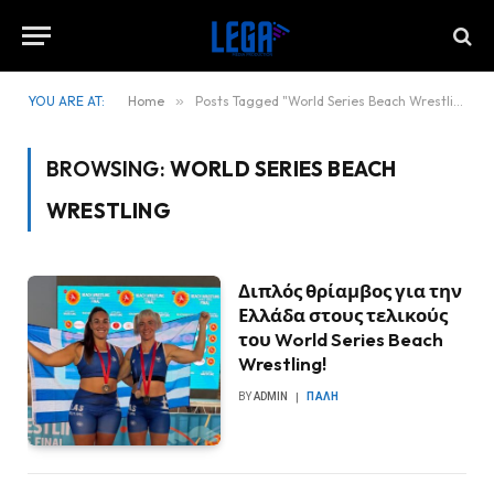
YOU ARE AT:
Home
»
Posts Tagged "World Series Beach Wrestling"
BROWSING:
WORLD SERIES BEACH
WRESTLING
Διπλός θρίαμβος για την
Ελλάδα στους τελικούς
του World Series Beach
Wrestling!
BY
ADMIN
ΠΆΛΗ