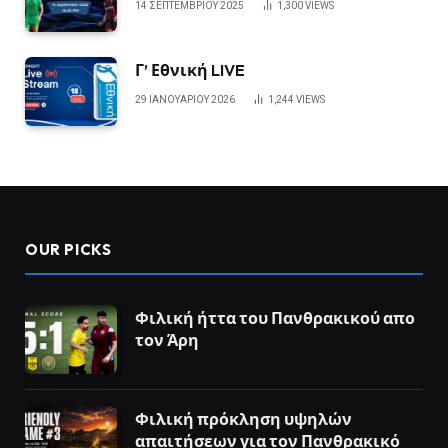
14 ΣΕΠΤΕΜΒΡΊΟΥ 2025
1,300
VIEWS
Γ’ Εθνική LIVE
29 ΙΑΝΟΥΑΡΊΟΥ 2026
1,244
VIEWS
OUR PICKS
Φιλική ήττα του Πανθρακικού απο
τον Άρη
Φιλική πρόκληση υψηλών
απαιτήσεων για τον Πανθρακικό