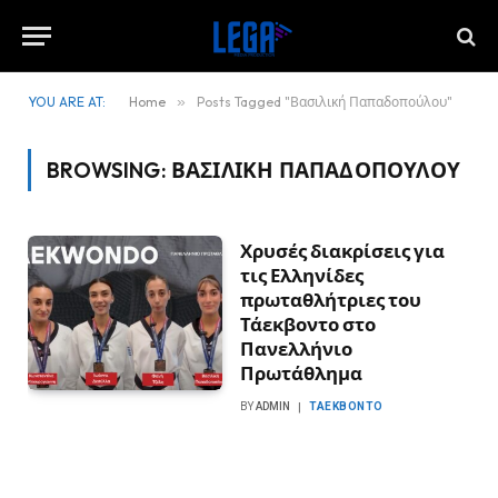
YOU ARE AT:
Home
»
Posts Tagged "Βασιλική Παπαδοπούλου"
BROWSING:
ΒΑΣΙΛΙΚΉ ΠΑΠΑΔΟΠΟΎΛΟΥ
Χρυσές διακρίσεις για
τις Ελληνίδες
πρωταθλήτριες του
Τάεκβοντο στο
Πανελλήνιο
Πρωτάθλημα
BY
ADMIN
ΤΑΕΚΒΟΝΤΌ