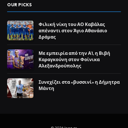
OUR PICKS
Φιλική νίκη του ΑΟ Καβάλας
απέναντι στον Άγιο Αθανάσιο
Δράμας
Με εμπειρία από την Α1, η Βιβή
Καραγκούνη στον Φοίνικα
Αλεξανδρούπολης
Συνεχίζει στα «βυσσινί» η Δήμητρα
Μάντη
© 2026
lega.gr
.