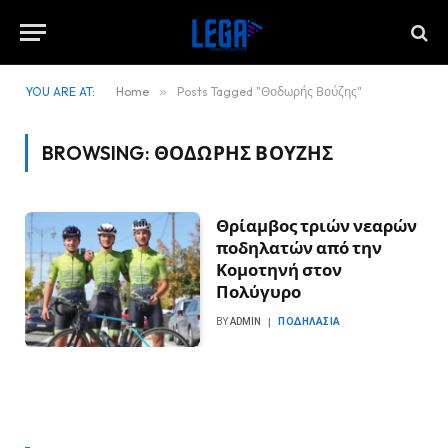
YOU ARE AT:
Home
»
Posts Tagged "Θοδωρής Βούζης"
BROWSING:
ΘΟΔΩΡΉΣ ΒΟΎΖΗΣ
Θρίαμβος τριών νεαρών
ποδηλατών από την
Κομοτηνή στον
Πολύγυρο
BY
ADMIN
ΠΟΔΗΛΑΣΊΑ