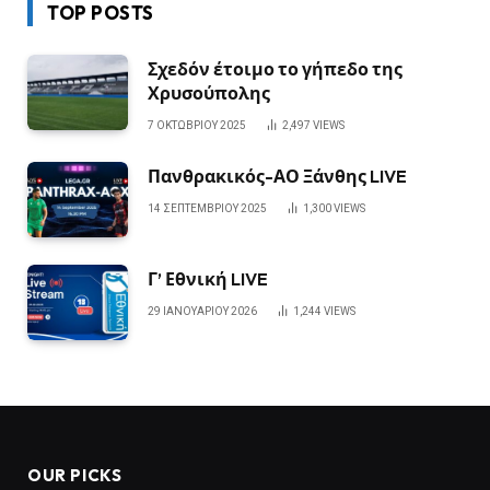
TOP POSTS
Σχεδόν έτοιμο το γήπεδο της
Χρυσούπολης
7 ΟΚΤΩΒΡΊΟΥ 2025
2,497
VIEWS
Πανθρακικός-ΑΟ Ξάνθης LIVE
14 ΣΕΠΤΕΜΒΡΊΟΥ 2025
1,300
VIEWS
Γ’ Εθνική LIVE
29 ΙΑΝΟΥΑΡΊΟΥ 2026
1,244
VIEWS
OUR PICKS