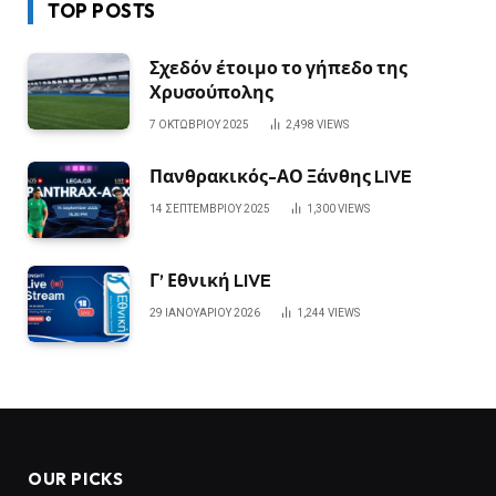
TOP POSTS
Σχεδόν έτοιμο το γήπεδο της
Χρυσούπολης
7 ΟΚΤΩΒΡΊΟΥ 2025
2,498
VIEWS
Πανθρακικός-ΑΟ Ξάνθης LIVE
14 ΣΕΠΤΕΜΒΡΊΟΥ 2025
1,300
VIEWS
Γ’ Εθνική LIVE
29 ΙΑΝΟΥΑΡΊΟΥ 2026
1,244
VIEWS
OUR PICKS