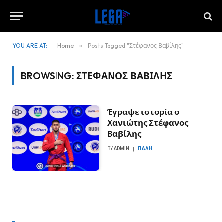
YOU ARE AT:
Home
»
Posts Tagged "Στέφανος Βαβίλης"
BROWSING:
ΣΤΈΦΑΝΟΣ ΒΑΒΊΛΗΣ
Έγραψε ιστορία ο
Χανιώτης Στέφανος
Βαβίλης
BY
ADMIN
ΠΆΛΗ