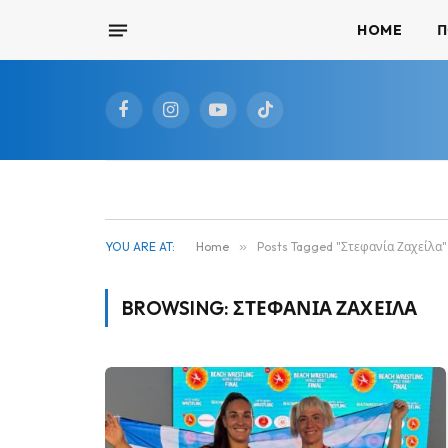
HOME
Π
Facebook
Instagram
YouTube
TikTok
YOU ARE AT:
Home
»
Posts Tagged "Στεφανία Ζαχείλα"
BROWSING:
ΣΤΕΦΑΝΊΑ ΖΑΧΕΊΛΑ