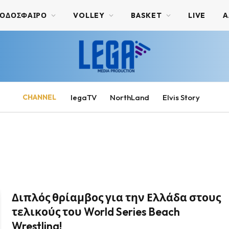
ΟΔΟΣΦΑΙΡΟ
VOLLEY
BASKET
LIVE
Α
CHANNEL
legaTV
NorthLand
Elvis Story
Διπλός θρίαμβος για την Ελλάδα στους
τελικούς του World Series Beach
Wrestling!