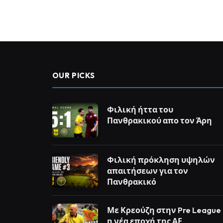
OUR PICKS
Φιλική ήττα του
Πανθρακικού απο τον Άρη
Φιλική πρόκληση υψηλών
απαιτήσεων για τον
Πανθρακικό
Με Κρεούζη στην Pre League
η νέα εποχή της ΑΕ