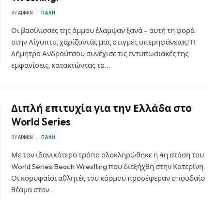
BY
ADMIN
ΠΆΛΗ
Οι βασίλισσες της άμμου έλαμψαν ξανά – αυτή τη φορά
στην Αίγυπτο, χαρίζοντάς μας στιγμές υπερηφάνειας! Η
Δήμητρα Ανδρούτσου συνέχισε τις εντυπωσιακές της
εμφανίσεις, κατακτώντας το…
Διπλή επιτυχία για την Ελλάδα στο
World Series
BY
ADMIN
ΠΆΛΗ
Με τον ιδανικότερο τρόπο ολοκληρώθηκε η 4η στάση του
World Series Beach Wrestling που διεξήχθη στην Κατερίνη.
Οι κορυφαίοι αθλητές του κόσμου προσέφεραν σπουδαίο
θέαμα στον…