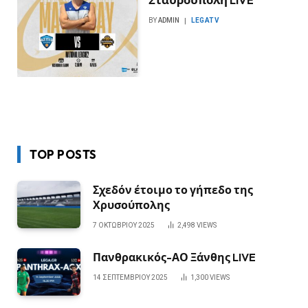
BY
ADMIN
LEGATV
TOP POSTS
Σχεδόν έτοιμο το γήπεδο της
Χρυσούπολης
7 ΟΚΤΩΒΡΊΟΥ 2025
2,498
VIEWS
Πανθρακικός-ΑΟ Ξάνθης LIVE
14 ΣΕΠΤΕΜΒΡΊΟΥ 2025
1,300
VIEWS