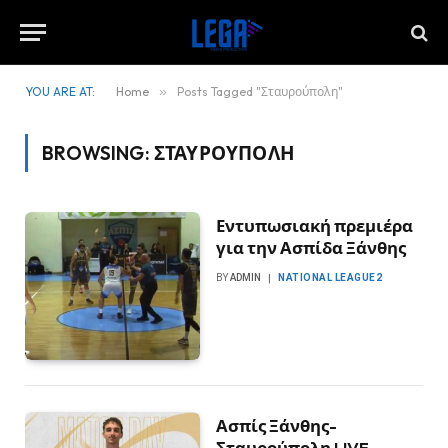
YOU ARE AT:
Home
»
Posts Tagged "Σταυρούπολη"
BROWSING:
ΣΤΑΥΡΟΎΠΟΛΗ
Εντυπωσιακή πρεμιέρα
για την Ασπίδα Ξάνθης
BY
ADMIN
NATIONAL LEAGUE2
Ασπίς Ξάνθης-
Σταυρούπολη LIVE