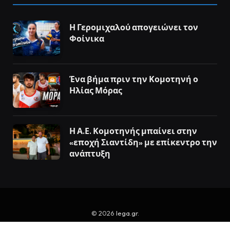
Η Γερομιχαλού απογειώνει τον
Φοίνικα
Ένα βήμα πριν την Κομοτηνή ο
Ηλίας Μόρας
Η Α.Ε. Κομοτηνής μπαίνει στην
«εποχή Σιαντίδη» με επίκεντρο την
ανάπτυξη
© 2026
lega.gr
.