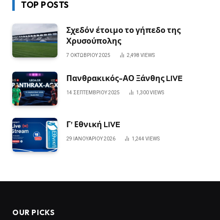
TOP POSTS
Σχεδόν έτοιμο το γήπεδο της
Χρυσούπολης
7 ΟΚΤΩΒΡΊΟΥ 2025
2,498
VIEWS
Πανθρακικός-ΑΟ Ξάνθης LIVE
14 ΣΕΠΤΕΜΒΡΊΟΥ 2025
1,300
VIEWS
Γ’ Εθνική LIVE
29 ΙΑΝΟΥΑΡΊΟΥ 2026
1,244
VIEWS
OUR PICKS