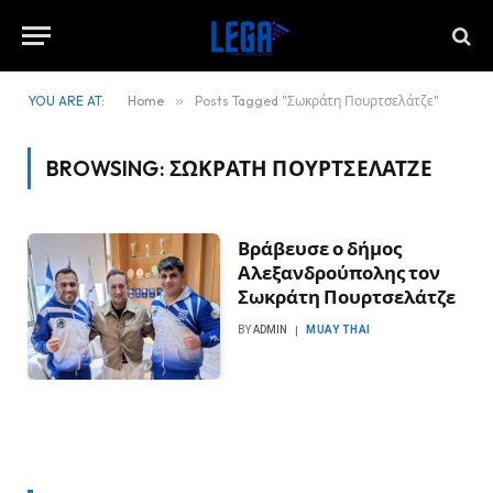
YOU ARE AT:
Home
»
Posts Tagged "Σωκράτη Πουρτσελάτζε"
BROWSING:
ΣΩΚΡΆΤΗ ΠΟΥΡΤΣΕΛΆΤΖΕ
Βράβευσε ο δήμος
Αλεξανδρούπολης τον
Σωκράτη Πουρτσελάτζε
BY
ADMIN
MUAY THAI